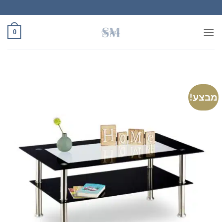
Ski
t
conten
0
מבצע!