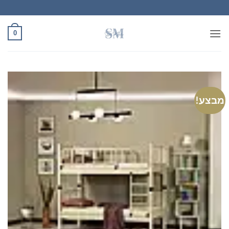
Ski
t
conten
0
מבצע!