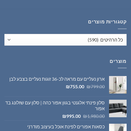
המקורי
הנוכחי
היה:
הוא:
₪1,395.00.
₪1,980.00.
קטגוריות מוצרים
מוצרים
ארון נעליים עם מראה לכ-36 זוגות נעליים בצבע לבן
המחיר
המחיר
₪
755.00
₪
799.00
המקורי
הנוכחי
היה:
הוא:
סלון פינתי אלגנטי בגוון אפור כהה | סלון עם שזלונג בד
₪755.00.
₪799.00.
אפור
המחיר
המחיר
₪
995.00
₪
1,980.00
המקורי
הנוכחי
כסאות אפורים לפינת אוכל בעיצוב מודרני
היה:
הוא: