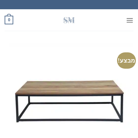
Ski
t
conten
0
מבצע!