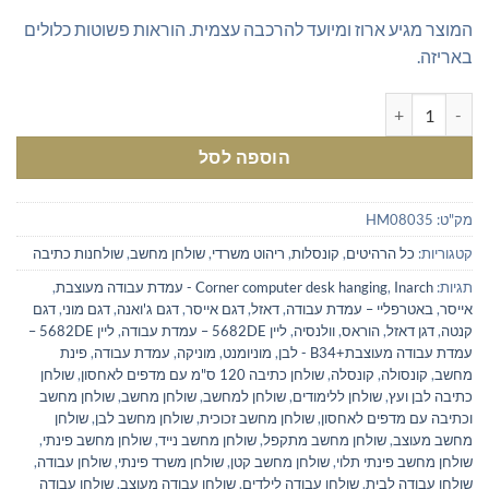
המוצר מגיע ארוז ומיועד להרכבה עצמית. הוראות פשוטות כלולים
באריזה.
כמות של שולחן מחשב פינתי תלוי
הוספה לסל
מק"ט:
HM08035
קטגוריות:
כל הרהיטים
,
קונסלות
,
ריהוט משרדי
,
שולחן מחשב
,
שולחנות כתיבה
תגיות:
Inarch - עמדת עבודה מעוצבת
,
Corner computer desk hanging
,
אייסר
,
באטרפליי – עמדת עבודה
,
דאזל
,
דגם אייסר
,
דגם ג'ואנה
,
דגם מוני
,
דגם
קנטה
,
דגן דאזל
,
הוראס
,
וולנסיה
,
ליין 5682DE – עמדת עבודה
,
ליין 5682DE –
עמדת עבודה מעוצבת+B34 - לבן
,
מוניומנט
,
מוניקה
,
עמדת עבודה
,
פינת
מחשב
,
קונסולה
,
קונסלה
,
שולחן כתיבה 120 ס"מ עם מדפים לאחסון
,
שולחן
כתיבה לבן ועץ
,
שולחן ללימודים
,
שולחן למחשב
,
שולחן מחשב
,
שולחן מחשב
וכתיבה עם מדפים לאחסון
,
שולחן מחשב זכוכית
,
שולחן מחשב לבן
,
שולחן
מחשב מעוצב
,
שולחן מחשב מתקפל
,
שולחן מחשב נייד
,
שולחן מחשב פינתי
,
שולחן מחשב פינתי תלוי
,
שולחן מחשב קטן
,
שולחן משרד פינתי
,
שולחן עבודה
,
שולחן עבודה לבית
,
שולחן עבודה לילדים
,
שולחן עבודה מעוצב
,
שולחן עבודה