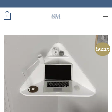
Ski
t
conten
0
מבצע!