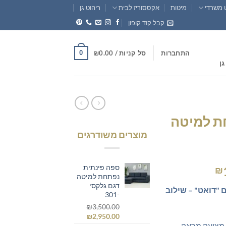
 משרדי
מיטות
אקססוריז לבית
ריהוט גן
קבל קוד קופון
0
התחברות
סל קניות /
0.00
₪
גן
ת למיטה
מוצרים משודרגים
ספה פינתית
המחיר
₪
נפתחת למיטה
הנוכחי
דגם גלקסי
"דואט" – שילוב
הוא:
-301
₪1,799.00.
₪3
₪
3,500.00
המחיר
המחיר
₪
2,950.00
 מציעה מראה
המקורי
הנוכחי