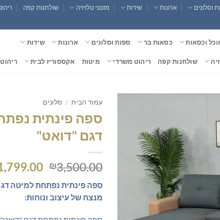
 וסלונים
ארונות
שידות
מזנוני טלויזיה
שולחנות קפה
ריהוט
וכל וכסאות
כסאות בר
ספות וסלונים
ארונות
שידות
זיה
שולחנות קפה
ריהוט משרדי
מיטות
אקססוריז לבית
ריהוט 
עמוד הבית
/
סלונים
ספה פינתית נפתח
דגם "דואט"
המחיר
1,799.00
3,500.00
₪
המקורי
ספה פינתית נפתחת למיטה דגם 
היה:
מנצח של עיצוב ונוחות:
,500.00.
ספה פינתית נפתחת דגם "דואט"