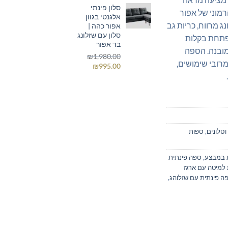
סלון פינתי
היה:
הוא:
הרמוני של אפור
אלגנטי בגוון
₪2,950.00.
₪3,500.00.
ג מרווח, כריות גב
אפור כהה |
סלון עם שזלונג
נפתחת בקלות
בד אפור
מובנה. הספה
₪
1,980.00
רובי שימושים,
המחיר
המחיר
₪
995.00
המקורי
הנוכחי
היה:
הוא:
₪995.00.
₪1,980.00.
וסלונים
,
ספות
 במבצע
,
ספה פינתית
למיטה עם ארגז
ה פינתית עם שזלוהג
,