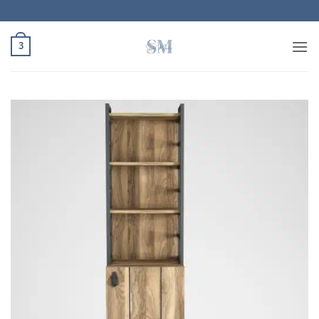
Ski
t
conten
3