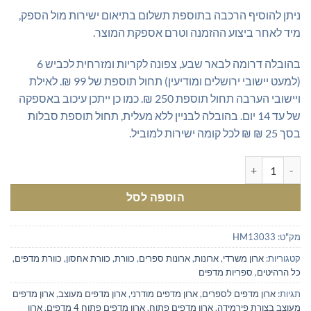
ניתן להוסיף הרכבה בתוספת תשלום בתיאום ישירות מול הספק,
מיד לאחר ביצוע ההזמנה וטרם אספקת המוצר.
בהובלה דרומה לבאר שבע, צפונה לקריות ומזרחית לכביש 6
(למעט יישובי ירושלים ומודיעין) תחול תוספת של 99 ₪. לאילת
ויישובי הערבה תחול תוספת 250 ₪. כמו כן ייתכן עיכוב באספקה
של עד 14 יום. בהובלה לבניין ללא מעלית, תחול תוספת סבלות
בסך 25 ₪ ₪ לכל קומה ישירות למוביל.
כמות של ארון ספרים מעוצב ברוחב 45 ס"מ
הוספה לסל
מק"ט:
HM13033
קטגוריות:
ארון משרדי
,
ארונות
,
ארונות ספרים
,
כוורת
,
כוורת אחסון
,
כוורת מדפים
,
כל הרהיטים
,
ספריות מדפים
תגיות:
ארון מדפים לספרים
,
ארון מדפים מודרני
,
ארון מדפים מעוצב
,
ארון מדפים
מעוצב בצורת פירמידה
,
ארון מדפים פתוח
,
ארון מדפים פתוח 4 מדפים
,
ארון