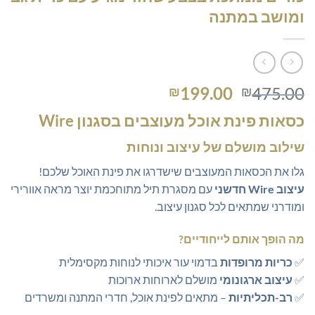
ומושב במתנה
המחיר
המחיר
199.00
475.00
₪
₪
המקורי
הנוכחי
כסאות פינת אוכל מעוצבים בסגנון Wire
היה:
הוא:
₪199.00.
₪475.00.
שילוב מושלם של עיצוב ונוחות
גלו את הכסאות המעוצבים שישדרגו את פינת האוכל שלכם!
עיצוב Wire חדשני
עם מסגרת תיל מתוחכמת יוצר מראה אוורירי
ומודרני שמתאים לכל סגנון עיצוב.
מה הופך אותם לייחודיים?
✅
כריות מרופדות
בדמוי עור איכותי לנוחות מקסימלית
✅
עיצוב ארגונומי
מושלם לארוחות ארוכות
✅
רב-תכליתיות
– מתאים לפינת אוכל, חדרי המתנה ומשרדים