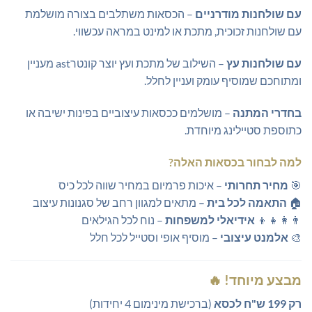
עם שולחנות מודרניים
– הכסאות משתלבים בצורה מושלמת
עם שולחנות זכוכית, מתכת או למינט במראה עכשווי.
עם שולחנות עץ
– השילוב של מתכת ועץ יוצר קונטרast מעניין
ומתוחכם שמוסיף עומק ועניין לחלל.
בחדרי המתנה
– מושלמים ככסאות עיצוביים בפינות ישיבה או
כתוספת סטיילינג מיוחדת.
למה לבחור בכסאות האלה?
🎯
מחיר תחרותי
– איכות פרמיום במחיר שווה לכל כיס
🏠
התאמה לכל בית
– מתאים למגוון רחב של סגנונות עיצוב
👨‍👩‍👧‍👦
אידיאלי למשפחות
– נוח לכל הגילאים
🎨
אלמנט עיצובי
– מוסיף אופי וסטייל לכל חלל
מבצע מיוחד! 🔥
רק 199 ש"ח לכסא
(ברכישת מינימום 4 יחידות)