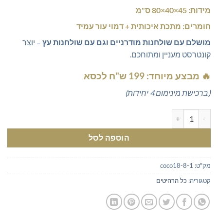
מידות:
45×40×80 ס"מ
חומרים:
מתכת איכותית + דמוי עור עמיד
מושלם עם שולחנות מודרניים וגם עם שולחנות עץ
– יוצר
קונטרסט מעניין ומתוחכם.
🔥
מבצע מיוחד: 199 ש"ח לכסא
(ברכישת מינימום 4 יחידות)
כמות של כסאות פינת אוכל מעוצבים במבצע בסגנון כורים ממתכת בצבע
הוספה לסל
מק"ט:
coco18-8-1
קטגוריה:
כל הרהיטים