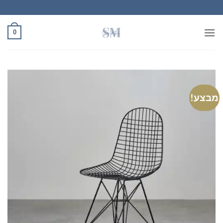
Ski
t
conten
0
מבצע!