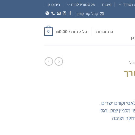
 משרדי
מיטות
אקססוריז לבית
ריהוט גן
קבל קוד קופון
0
התחברות
סל קניות /
0.00
₪
גן
וכל
חיר
וכחי
סי וקווים ישרים .
א:
מלמין יצוק , רגלי
₪699.0
זקה ויציבה