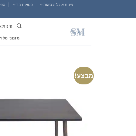
Ski
פינות אוכל וכסאות
כסאות בר
ספות
t
conten
פינות א
מזנוני טלוי
מבצע!