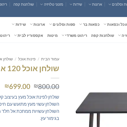
 וסלונים
ארונות
שידות
מזנוני טלויזיה
שולחנות קפה
ריהוט
וכל וכסאות
כסאות בר
ספות וסלונים
ארונות
שידות
זיה
שולחנות קפה
ריהוט משרדי
מיטות
אקססוריז לבית
ריהוט 
עמוד הבית
/
פינות אוכל
/
שולחן א
שולחן אוכל 120 אורך
המחיר
המ
699.00
800.00
₪
₪
המקורי
הנ
שולחן לפינת אוכל מעץ בעיצוב קלא
היה:
הו
השולחן עשוי מעץ מתועש עם חיפוי 
0.
₪800.00.
השולחן עשויות ממתכת אל חלד ח
בגימור עץ.