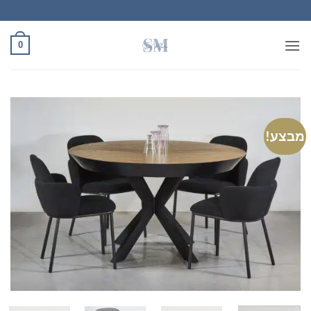
Ski
t
conten
0
מבצע!