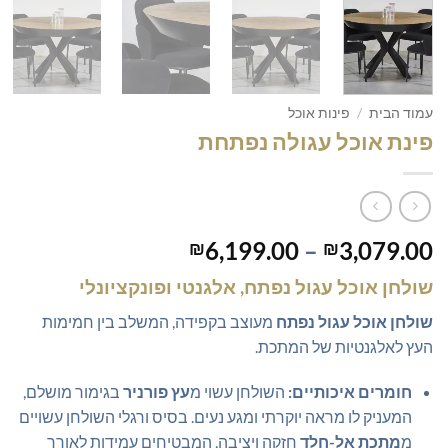
עמוד הבית
/
פינות אוכל
פינת אוכל עגולה נפתחת
טווח
6,199.00
–
3,079.00
₪
₪
מחירים:
שולחן אוכל עגול נפתח, אלגנטי ופונקציונלי
עד
שולחן אוכל עגול נפתח
מעוצב בקפידה, המשלב בין חמימות
העץ לאלגנטיות של המתכת.
חומרים איכותיים:
השולחן עשוי מ
עץ פורניר
בגימור מושלם,
המעניק לו מראה יוקרתי ומגע נעים. בסיס ורגלי השולחן עשויים
מ
מתכת אל-חלד
חזקה ויציבה, המבטיחים עמידות לאורך