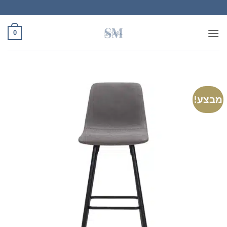
Ski
t
conten
0
מבצע!