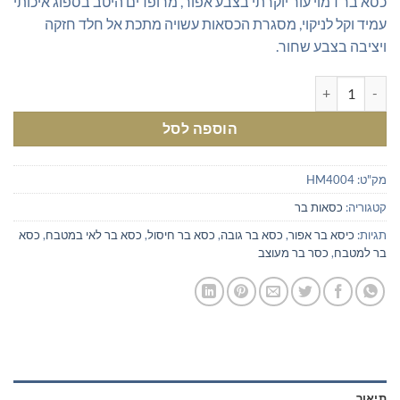
כסא בר דמוי עור יוקרתי בצבע אפור, מרופדים היטב בספוג איכותי
היה:
הוא:
עמיד וקל לניקוי, מסגרת הכסאות עשויה מתכת אל חלד חזקה
₪315.00.
₪400.00.
ויציבה בצבע שחור.
כמות של כסאות בר גבוהים במיוחד -דמוי עור אפור 74 ס"מ
הוספה לסל
מק"ט:
HM4004
קטגוריה:
כסאות בר
תגיות:
כיסא בר אפור
,
כסא בר גובה
,
כסא בר חיסול
,
כסא בר לאי במטבח
,
כסא
בר למטבח
,
כסר בר מעוצב
תיאור