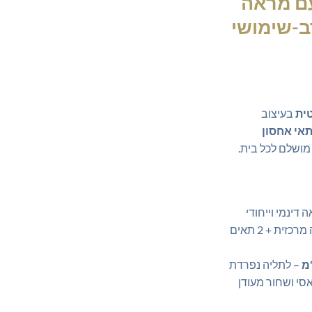
עם מראה
א:
₪669.0
ב-שימושי
ית
בעיצוב
מושלם לכל בית.
 דינמי וייחודי
– מגירה מרכזית + 2 תאים
– לתליה נפרדת
סי ושחור מעודן