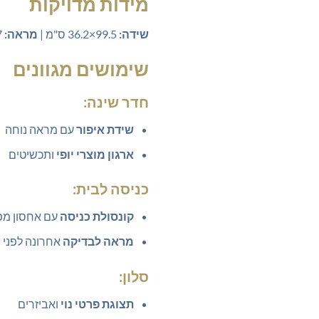
מידות מדויקות
שידה:
99.5×36.2 ס"מ |
מראה:
107×29.5 ס"מ
שימושים מגוונים
חדר שינה:
שידת איפור
עם מראה נוחה
ארגון מוצרי יופי
ותכשיטים
כניסה לבית:
קונסולת כניסה
עם אחסון מ
מראה לבדיקה
אחרונה לפני י
סלון:
תצוגת פרטי נוי
ואביזרים