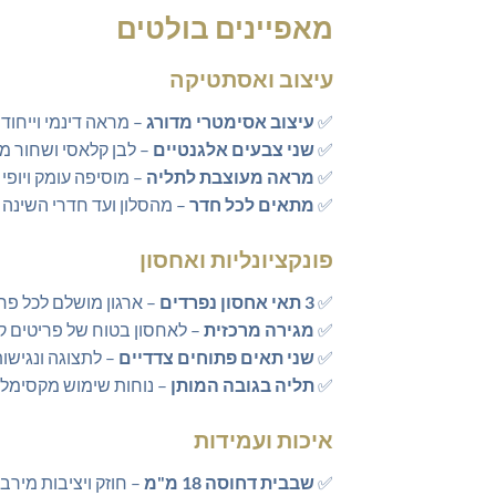
מאפיינים בולטים
עיצוב ואסתטיקה
✅
עיצוב אסימטרי מדורג
– מראה דינמי וייחודי
✅
שני צבעים אלגנטיים
– לבן קלאסי ושחור מע
✅
מראה מעוצבת לתליה
– מוסיפה עומק ויופי
✅
מתאים לכל חדר
– מהסלון ועד חדרי השינה
פונקציונליות ואחסון
✅
3 תאי אחסון נפרדים
– ארגון מושלם לכל פר
✅
מגירה מרכזית
– לאחסון בטוח של פריטים ק
✅
שני תאים פתוחים צדדיים
– לתצוגה ונגישו
✅
תליה בגובה המותן
– נוחות שימוש מקסימלי
איכות ועמידות
✅
שבבית דחוסה 18 מ"מ
– חוזק ויציבות מירבי