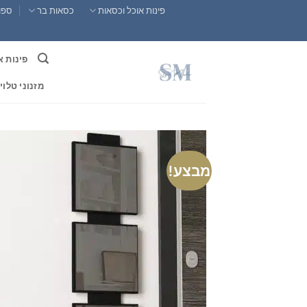
Ski
פינות אוכל וכסאות
כסאות בר
ספות
t
conten
פינות א
מזנוני טלוי
מבצע!