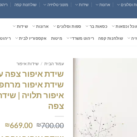
 וסלונים
ארונות
שידות
מזנוני טלויזיה
שולחנות קפה
ריהוט
וכל וכסאות
כסאות בר
ספות וסלונים
ארונות
שידות
זיה
שולחנות קפה
ריהוט משרדי
מיטות
אקססוריז לבית
ריהוט 
עמוד הבית
/
שידות איפור
שידת איפור צפה ע
שידת איפור מרחפת
איפור תלויה | שידת
צפה
המחיר
המ
669.00
700.00
₪
₪
המקורי
הנ