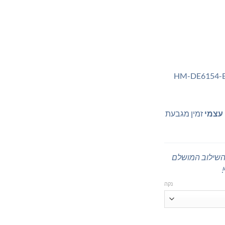
HM-DE6154 (לבן) | HM-DE6154-B
עצמי
זמין מגבעת
השילוב המושלם
!
נקה
| שידת איפור מרחפת | שידת איפור תלויה | שידת איפור צפה