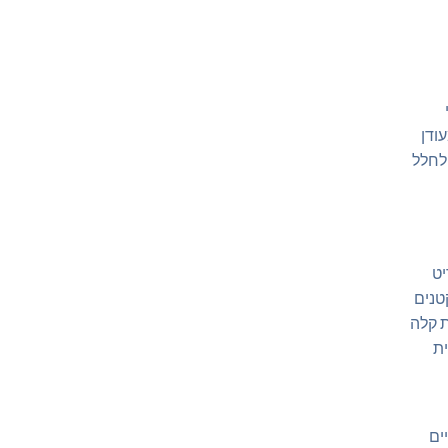
ודן
 לחלל
יט
טנים
ת קלה
ת
ים