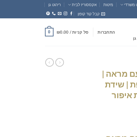
 משרדי
מיטות
אקססוריז לבית
ריהוט גן
קבל קוד קופון
0
התחברות
סל קניות /
0.00
₪
גן
ם מראה |
 | שידת
 איפור
חיר
וכחי