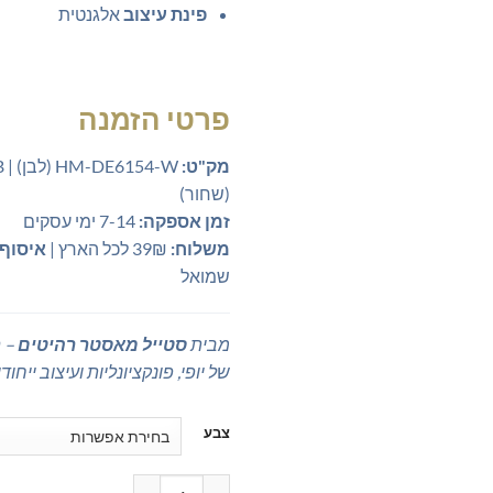
פינת עיצוב
אלגנטית
פרטי הזמנה
מק"ט:
-W
(שחור)
זמן אספקה:
7-14 ימי עסקים
משלוח:
39₪ לכל הארץ |
איסוף 
שמואל
מבית
סטייל מאסטר רהיטים
– 
של יופי, פונקציונליות ועיצוב ייחודי
צבע
כמות של שידת איפור צפה עם מראה 