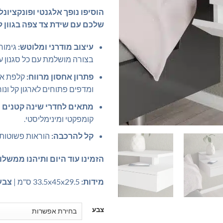
הוסיפו נופך אלגנטי ופונקציונ
שלכם עם שידת צד צפה בגוון לב
עיצוב מודרני ומלוטש:
גימור
בצורה מושלמת עם כל סגנון עי
פתרון אחסון מרווח:
קלפת אח
ומדפים פתוחים לארגון קל ונו
מתאים לחדרי שינה קטנים ו
קומפקטי ומינימליסטי.
קל להרכבה:
הוראות פשוטות ו
הזמינו עוד היום ותיהנו ממשלו
מידות:
33.5x45x29.5 ס"מ |
צבע
צבע