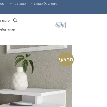
Ski
פינות אוכל וכסאות
כסאות בר
ספות
t
conten
פינות א
מזנוני טלוי
מבצע!