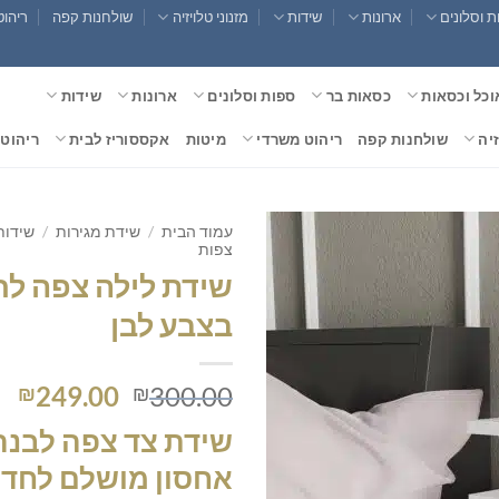
 וסלונים
ארונות
שידות
מזנוני טלויזיה
שולחנות קפה
ריהוט
וכל וכסאות
כסאות בר
ספות וסלונים
ארונות
שידות
זיה
שולחנות קפה
ריהוט משרדי
מיטות
אקססוריז לבית
ריהוט 
עמוד הבית
/
שידת מגירות
/
שידות
צפות
שידת לילה צפה לח
בצבע לבן
המחיר
המ
249.00
300.00
₪
₪
המקורי
הנ
שידת צד צפה לבנה 
היה:
הו
0.
₪300.00.
אחסון מושלם לחדר