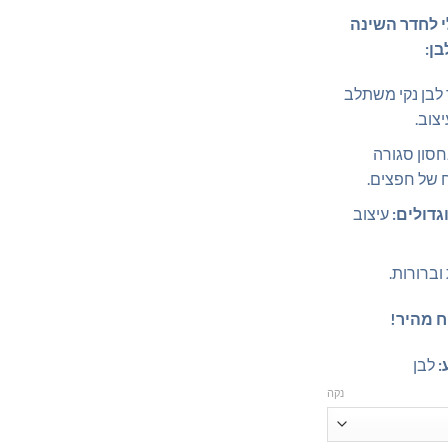
₪315.00.
₪349.00.
לי לחדר השינה
ן:
 לבן נקי משתלב
צוב.
סון סגורה
ח של חפצים.
גדולים:
עיצוב
ברורות.
ח מהיר!
:
לבן
נקה