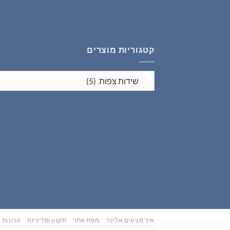
₪626.00.
₪783.00.
קטגוריות מוצרים
איך מגיעים אלינו?
מפת אתר
תקנון ומדיניות
ארונות נ