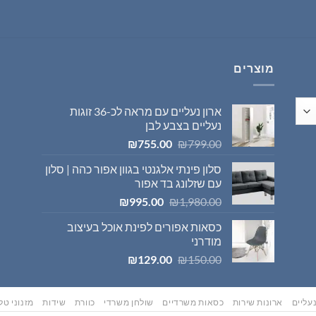
המקורי
הנוכחי
היה:
הוא:
₪569.00.
₪595.00.
מוצרים
ארון נעליים עם מראה לכ-36 זוגות
נעליים בצבע לבן
המחיר
המחיר
₪
755.00
₪
799.00
המקורי
הנוכחי
סלון פינתי אלגנטי בגוון אפור כהה | סלון
היה:
הוא:
עם שזלונג בד אפור
₪755.00.
₪799.00.
המחיר
המחיר
₪
995.00
₪
1,980.00
המקורי
הנוכחי
כסאות אפורים לפינת אוכל בעיצוב
היה:
הוא:
מודרני
₪995.00.
₪1,980.00.
המחיר
המחיר
₪
129.00
₪
150.00
המקורי
הנוכחי
היה:
הוא:
₪129.00.
₪150.00.
עליים
ארונות שירות
כסאות משרדיים
שולחן משרדי
כוורת
שידות
מזנוני טלו