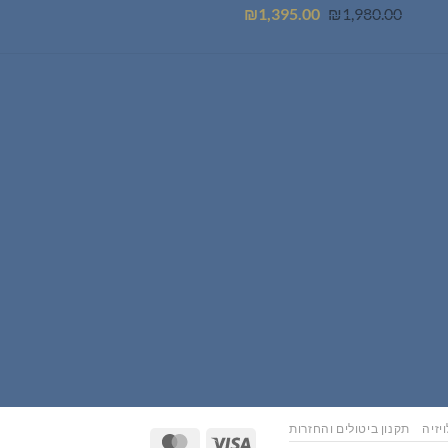
המחיר
המחיר
₪
1,395.00
₪
1,980.00
המקורי
הנוכחי
היה:
הוא:
₪1,395.00.
₪1,980.00.
יזיה
תקנון ביטולים והחזרות
MasterCard
Visa