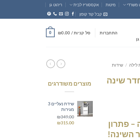
 משרדי
מיטות
אקססוריז לבית
ריהוט גן
קבל קוד קופון
0
התחברות
סל קניות /
0.00
₪
גן
 לילה
/
שידות
דר שינה
מוצרים משודרגים
שידת נעליים 3
חיר
מגירות
וכחי
₪
349.00
– פתרון
המחיר
המחיר
₪
315.00
א:
המקורי
הנוכחי
₪249.0
 השינה!
היה:
הוא: