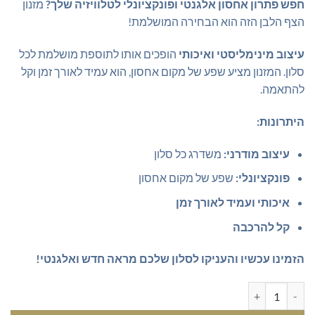
₪569.00.
₪699.00.
חפש פתרון אחסון אלגנטי ופונקציונלי לטלוויזיה שלך?
מזנון
הצף הלבן הזה הוא הבחירה המושלמת!
עיצוב מינימליסטי ואיכותי
הופכים אותו לתוספת מושלמת לכל
סלון. המזנון מציע שפע של מקום אחסון, הוא עמיד לאורך זמן וקל
להתאמה.
היתרונות:
עיצוב מודרני:
משדרג כל סלון
פונקציונלי:
שפע של מקום אחסון
איכותי ועמיד לאורך זמן
קל להרכבה
הזמינו עכשיו והעניקו לסלון שלכם מראה חדש ואלגנטי!
כמות של מזנון צף לטלוויזיה בצבע לבן