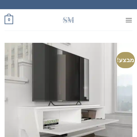
Ski
t
conten
0
מבצע!