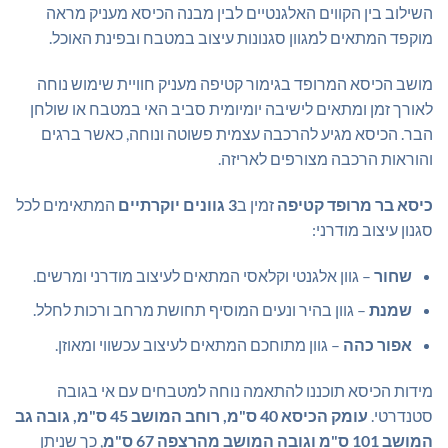
השילוב בין הקווים האלגנטיים לבין מבנה הכיסא מעניק מראה
מוקפד המתאים למגוון סגנונות עיצוב במטבח ובפינת האוכל.
מושב הכיסא המרופד בגימור קטיפה מעניק חוויית שימוש נוחה
לאורך זמן ומתאים לישיבה יומיומית סביב האי במטבח או שולחן
הבר. הכיסא מגיע להרכבה עצמית פשוטה ונוחה, כאשר ברגים
והוראות הרכבה מצורפים לאריזה.
כיסא בר מרופד קטיפה
זמין ב
3 גוונים יוקרתיים
המתאימים לכל
סגנון עיצוב מודרני:
שחור
– גוון אלגנטי וקלאסי המתאים לעיצוב מודרני ומרשים.
שמנת
– גוון בהיר ונעים המוסיף תחושת מרחב ורכות לחלל.
אפור כהה
– גוון מתוחכם המתאים לעיצוב עכשווי ומאוזן.
מידות הכיסא תוכננו להתאמה נוחה למטבחים עם אי בגובה
סטנדרטי.
עומק הכיסא 40 ס"מ, רוחב המושב 45 ס"מ, גובה גב
המושב 101 ס"מ וגובה המושב מהרצפה 67 ס"מ
, כך שניתן