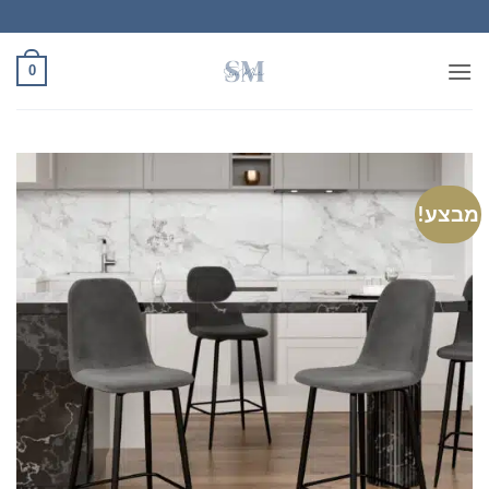
Ski
t
conten
0
מבצע!