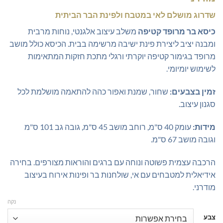
₪1,092.50.
₪1,150.00.
שדרוג מושלם לאי במטבח ולפינת הבר הביתית
כיסא בר מרופד קטיפה
משלב עיצוב אלגנטי, נוחות מרבית
ומבנה יציב ליצירת פינת ישיבה מרשימה בבית. הכיסא כולל מושב
מרופד בגימור קטיפה יוקרתי ורגלי מתכת חזקות המתאימות
לשימוש יומיומי.
זמין בצבעים:
שחור, שמנת ואפור כהה להתאמה מושלמת לכל
סגנון עיצוב.
מידות:
עומק 40 ס"מ, רוחב מושב 45 ס"מ, גובה גב 101 ס"מ
וגובה מושב 67 ס"מ.
הרכבה עצמית פשוטה ונוחה עם ברגים והוראות מצורפים. בחירה
אידיאלית למטבחים עם אי, שולחנות בר ופינות אירוח בעיצוב
מודרני.
נקה
צבע