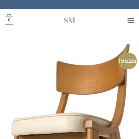
Ski
t
conten
0
מבצע!