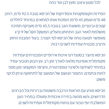
לכל סגנון עיצוב מעץ לבן ועד כהה
המידות הקומפקטיות והמדויקות של הכיסא (גובה 92.5 ס"מ, רוחב
48 ס"מ ועומק 45 ס"מ) הופכות אותו למתאים במיוחד לחללים
קטנים ובינוניים. משענת הגב בגובה 45.5 ס"מ מעניקה תמיכה
מושלמת לאזור הגב התחתון והעליון. המשקל הקל של 9 ק"ג
מאפשר תנועה נוחה של הכיסא לפי הצורך, בעוד המבנה החזק
והיציב מבטיח עמידות לשנים רבות.
הכיסא מיוצר בסטנדרטי איכות אירופיים המבטיחים עמידות
מקסימלית ואמינות מלאה לאורך זמן רב. עץ הבוק הטבעי עמיד
במיוחד לשחיקה ולשינויי טמפרטורה, והציפוי המקצועי מגן מפני
לחות וכתמים. החומר הנושם של המושב קל לתחזוקה וניתן לניקוי
פשוט.
הכיסא מגיע עם הוראות הרכבה פשוטות וברורות וכל הברגים
הדרושים, והוא מהווה בחירה איכותית ומעולה במחיר הוגן
המשלבת יופי טבעי עם נוחות מקסימלית ועמידות לשנים.