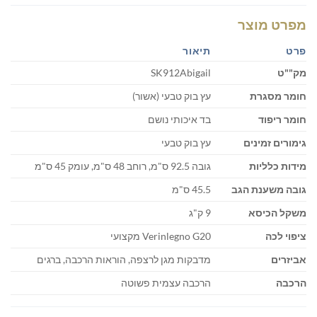
מפרט מוצר
פרט
תיאור
מק""ט
SK912Abigail
חומר מסגרת
עץ בוק טבעי (אשור)
חומר ריפוד
בד איכותי נושם
גימורים זמינים
עץ בוק טבעי
מידות כלליות
גובה 92.5 ס"מ, רוחב 48 ס"מ, עומק 45 ס"מ
גובה משענת הגב
45.5 ס"מ
משקל הכיסא
9 ק"ג
ציפוי לכה
Verinlegno G20 מקצועי
אביזרים
מדבקות מגן לרצפה, הוראות הרכבה, ברגים
הרכבה
הרכבה עצמית פשוטה