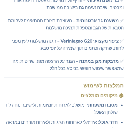
✅
בד נושם ואיכותי
– עדיף על דמוי עור, מאפשר זרימת אוויר
ומבטיח ישיבה נעימה גם בישיבה ממושכת
✅
משענת גב ארגונומית
– מעוצבת בצורה המתאימה לעקומת
הטבעית של הגב ומספקת תמיכה מושלמת
✅
ציפוי מקצועי Verinlegno G20
– הגנה מושלמת לעץ מפני
לחות, שחיקה וכתמים תוך שמירה על יופי טבעי
✅
מדבקות מגן במתנה
– הגנה על הרצפה מפני שריטות, מה
שמאפשר שימוש חופשי בכיסא בכל חלל
המלצות לשימוש
🏠
מיקומים מומלצים
מטבח משפחתי
: מושלם לארוחות יומיומיות ולישיבה נוחה ליד
שולחן האוכל
חדר אוכל
: אידיאלי לארוחות חגיגיות ולאירוח אורחים במראה