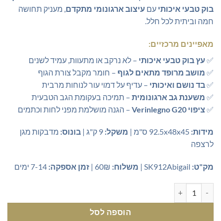
בוק טבעי איכותי
עם
עיצוב ארגונומי מתקדם
, מעניק תחושה
חמה וביתית לכל חלל.
מאפיינים מרכזיים:
✅
עץ בוק טבעי איכותי
– לא נרקב או מתעוות, עמיד לשנים
✅
מושב מרופד מתאים לגוף
– חומר מקבל צורת הגוף
✅
בד נושם ואיכותי
– עדיף על דמוי עור לנוחות מרבית
✅
משענת גב ארגונומית
– תמיכה בעקומת הגב הטבעית
✅
ציפוי Verinlegno G20
– הגנה מושלמת מפני לחות וכתמים
מידות:
92.5x48x45 ס"מ |
משקל:
9 ק"ג |
בונוס:
מדבקות מגן
לרצפה
מק"ט:
SK912Abigail |
משלוח:
60₪ |
זמן אספקה:
7-14 ימים
כמות של כיסא נועם מעץ בוק טבעי - איכות יוצאת דופן ונוחות מושלמת
הוספה לסל