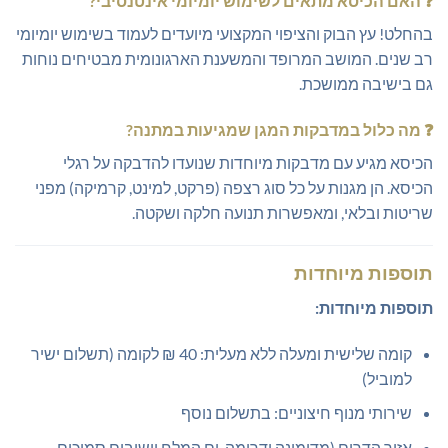
❓
האם הכיסא מתאים לשימוש יומיומי אינטנסיבי?
בהחלט! עץ הבוק והציפוי המקצועי מיועדים לעמוד בשימוש יומיומי
רב שנים. המושב המרופד והמשענת הארגונומית מבטיחים נוחות
גם בישיבה ממושכת.
❓
מה כלול במדבקות המגן שמגיעות במתנה?
הכיסא מגיע עם מדבקות מיוחדות שנועדו להדבקה על רגלי
הכיסא. הן מגנות על כל סוג רצפה (פרקט, למינט, קרמיקה) מפני
שריטות ובלאי, ומאפשרות תנועה חלקה ושקטה.
תוספות מיוחדות
תוספות מיוחדות:
קומה שלישית ומעלה ללא מעלית: 40 ₪ לקומה (תשלום ישיר
למוביל)
שירותי מנוף חיצוניים: בתשלום נוסף
אזור הדרום (מדימונה ודרומה, ים המלח וישובים סמוכים