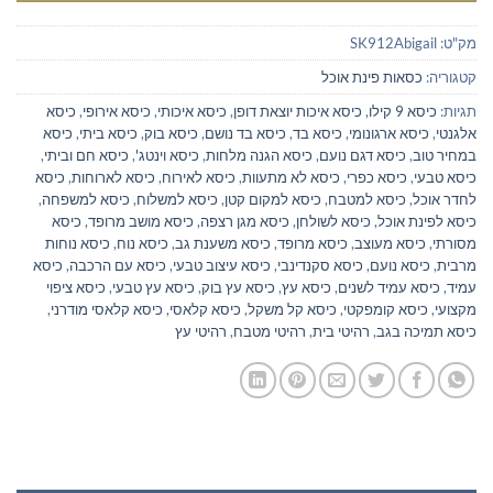
מק"ט:
SK912Abigail
קטגוריה:
כסאות פינת אוכל
תגיות:
כיסא 9 קילו
,
כיסא איכות יוצאת דופן
,
כיסא איכותי
,
כיסא אירופי
,
כיסא
אלגנטי
,
כיסא ארגונומי
,
כיסא בד
,
כיסא בד נושם
,
כיסא בוק
,
כיסא ביתי
,
כיסא
במחיר טוב
,
כיסא דגם נועם
,
כיסא הגנה מלחות
,
כיסא וינטג'
,
כיסא חם וביתי
,
כיסא טבעי
,
כיסא כפרי
,
כיסא לא מתעוות
,
כיסא לאירוח
,
כיסא לארוחות
,
כיסא
לחדר אוכל
,
כיסא למטבח
,
כיסא למקום קטן
,
כיסא למשלוח
,
כיסא למשפחה
,
כיסא לפינת אוכל
,
כיסא לשולחן
,
כיסא מגן רצפה
,
כיסא מושב מרופד
,
כיסא
מסורתי
,
כיסא מעוצב
,
כיסא מרופד
,
כיסא משענת גב
,
כיסא נוח
,
כיסא נוחות
מרבית
,
כיסא נועם
,
כיסא סקנדינבי
,
כיסא עיצוב טבעי
,
כיסא עם הרכבה
,
כיסא
עמיד
,
כיסא עמיד לשנים
,
כיסא עץ
,
כיסא עץ בוק
,
כיסא עץ טבעי
,
כיסא ציפוי
מקצועי
,
כיסא קומפקטי
,
כיסא קל משקל
,
כיסא קלאסי
,
כיסא קלאסי מודרני
,
כיסא תמיכה בגב
,
רהיטי בית
,
רהיטי מטבח
,
רהיטי עץ