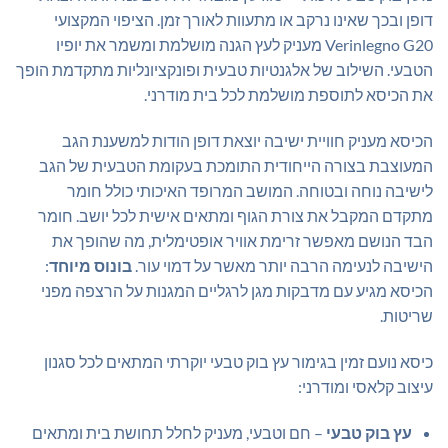
דופן ובכך שאינו נרקב או מתעוות לאורך זמן. הציפוי המקצועי
Verinlegno G20 מעניק לעץ הגנה מושלמת ומשמר את יופיו
הטבעי. השילוב של אלגנטיות טבעית ופונקציונליות מתקדמת הופך
את הכיסא לתוספת מושלמת לכל בית מודרני.
הכיסא מעניק חוויית ישיבה יוצאת דופן הודות למשענת הגב
המעוצבת בצורה הייחודית התומכת בעקומת הטבעית של הגב
לישיבה נוחה ובטוחה. המושב המרופד האיכותי כולל חומר
מתקדם המקבל את צורת הגוף ומתאים אישית לכל יושב. חומר
הבד הנושם מאפשר זרימת אוויר אופטימלית, מה שהופך את
הישיבה לנעימה הרבה יותר מאשר על דמוי עור.
בונוס מיוחד
:
הכיסא מגיע עם מדבקות מגן לרגליים המגנות על הרצפה מפני
שריטות.
כיסא נועם זמין בגימור עץ בוק טבעי יוקרתי המתאים לכל סגנון
עיצוב קלאסי ומודרני:
עץ בוק טבעי
– חם וטבעי, מעניק לחלל תחושת בית ומתאים