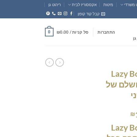
 משרדי
מיטות
אקססוריז לבית
ריהוט גן
קבל קוד קופון
0
התחברות
סל קניות /
0.00
₪
גן
 ריקליינר Lazy Boy
ב מושלם של
י
המחיר
₪
הנוכחי
 ריקליינר Lazy Boy
הוא:
₪1,495.00.
₪1