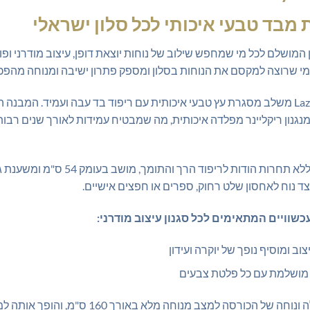
 מבד טבעי איכותי לכל סלון ישראלי
ר Lazy Boy Master הוא הפתרון המושלם לכל מי שמחפש שילוב של נוחות יוצאת דופן, עיצ
מי שרוצה למקסם את הנוחות בסלון ומספק פתרון ישיבה ומנוחה מהפכני
העיצוב המודרני והנקי של כורסת Lazy Boy Master משלב מסגרת עץ טבעי איכותית עם ריפוד בד ע
וללים קצף פוליאוריטן אלסטי במיוחד HL40 ומנגנון ריקליינר מפלדה איכותית, מה שמבטיח עמידות
 צד נוח לאחסון שלט רחוק, ספרים או חפצים אישיים.
ב ומוסיף נופך של יוקרה ועידון
ה מושלמת עם כל פלטת צבעים
המנגנון הריקליינר המתקדם מאפשר פתיחה קלה ונ