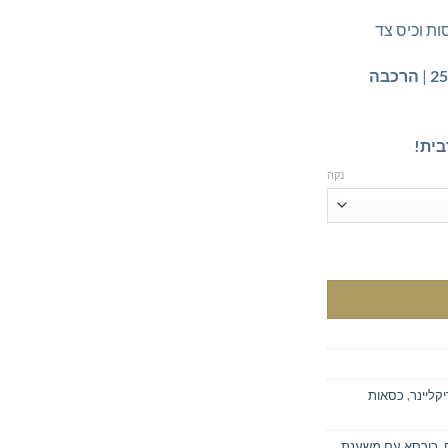
ות וכיס צד
|
הרכבה
בית!
נקה
קליינר
,
כסאות
,
כורסא עם משענת