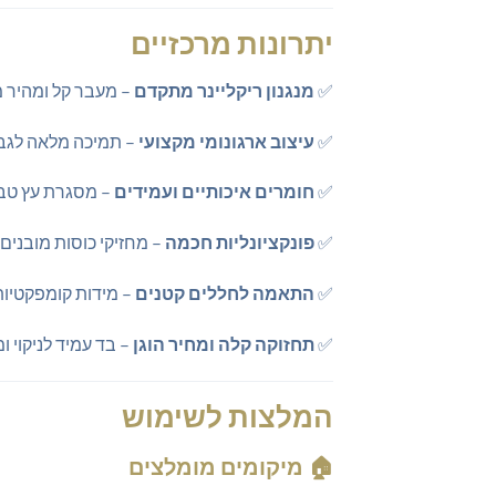
יתרונות מרכזיים
✅
מנגנון ריקליינר מתקדם
– מעבר קל ומהיר ממצב ישיבה למצב מ
✅
עיצוב ארגונומי מקצועי
– תמיכה מלאה לגב, צוואר וי
✅
חומרים איכותיים ועמידים
– מסגרת עץ טבעי
✅
פונקציונליות חכמה
– מחזיקי כוסות מובנים
✅
התאמה לחללים קטנים
– מידות קומפקטיות של 89×90 ס"מ במצב סגור המאפשרות הצבה גם בדירות קטנות 
✅
תחזוקה קלה ומחיר הוגן
– בד עמיד לניקוי 
המלצות לשימוש
🏠
מיקומים מומלצים