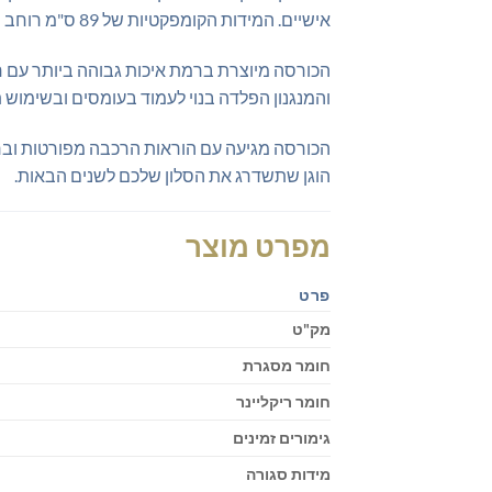
אישיים. המידות הקומפקטיות של 89 ס"מ רוחב ו-90 ס"מ עומק הופכות אותה לאידיאלית גם לחללים קטנים יותר ללא פשרות על הנוחות.
הכורסה מיוצרת ברמת איכות גבוהה ביותר עם חומ
והמנגנון הפלדה בנוי לעמוד בעומסים ובשימוש ת
הכורסה מגיעה עם הוראות הרכבה מפורטות וברג
הוגן שתשדרג את הסלון שלכם לשנים הבאות.
מפרט מוצר
פרט
מק"ט
חומר מסגרת
חומר ריקליינר
גימורים זמינים
מידות סגורה