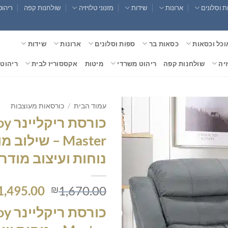
 וסלונים
ארונות
שידות
מזנוני טלויזיה
שולחנות קפה
ריהוט
וכל וכסאות
כסאות בר
ספות וסלונים
ארונות
שידות
זיה
שולחנות קפה
ריהוט משרדי
מיטות
אקססוריז לבית
ריהוט 
עמוד הבית
/
כורסאות מעוצבות
כורסת
Master – שילו
נוחות ועיצוב מודרנ
המחיר
1,495.00
1,670.00
₪
המקורי
כורסת
היה:
,670.00.