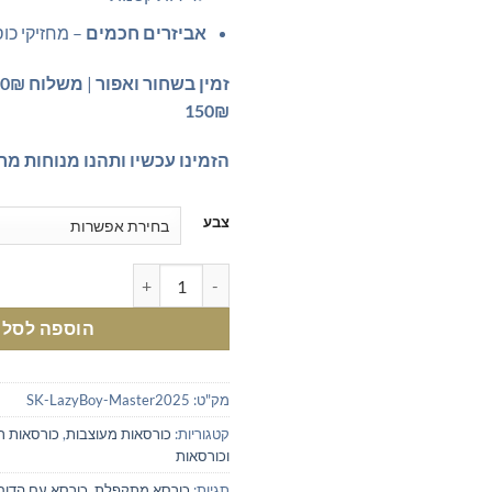
אביזרים חכמים
– מחזיקי כוס
זמין בשחור ואפור
|
משלוח 250₪
150₪
הזמינו עכשיו ותהנו מנוחות מר
צבע
כמות של כורסת ריקליינר Lazy Boy Master - שילוב מושלם של נוחות ועיצוב מודרני
הוספה לסל
מק"ט:
SK-LazyBoy-Master2025
קטגוריות:
כורסאות מעוצבות
,
כורסאות רי
וכורסאות
תגיות:
כורסא מתקפלת
,
כורסא עם הדום