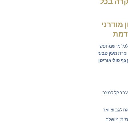
וקרה בכל
 מודרני
דמת
כל מי שמחפש
יוצרת מ
עץ טבעי
צף פוליאוריטן
בר קל למצב
 לגב וצוואר
 89×90 ס"מ, מושלם