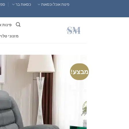
Ski
פינות אוכל וכסאות
כסאות בר
ספות
t
conten
פינות א
מזנוני טלוי
מבצע!