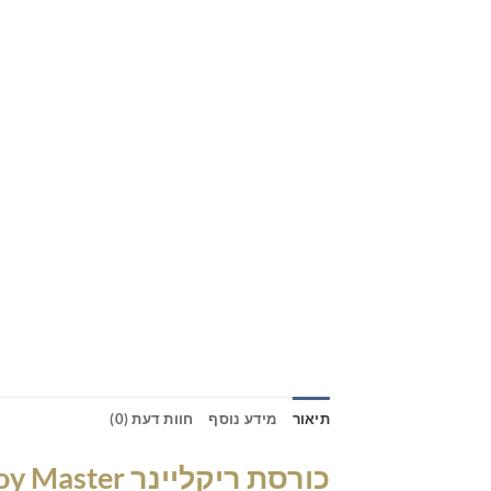
תיאור
מידע נוסף
חוות דעת (0)
כורסת ריקליינר Lazy Boy Master – שילוב מושלם של נוחות ועיצוב מודרני