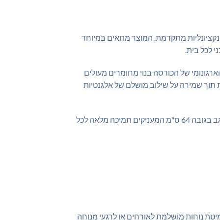
וב מודרני ופונקציונליות מתקדמת. המוצר מתאים במיוחד
 לכל בית.
בה ועמיד. המבנה הארגונומי של הכורסה בנוי מחומרים מעולים
 לאורך שנים רבות תוך שמירה על שילוב מושלם של אלגנטיות
כורסת הריקליינר מספקת חוויית ישיבה ומנוחה ללא תחרות הודות לריפוד הרך והתומך, מושב בעומק 54 ס"מ ומשענת גב בגובה 64 ס"מ המעניקים תמיכה מלאה לכל
וחה של הכורסה למצב מנוחה מלא באורך 160 ס"מ, והופך אותה למיטת נוחות מושלמת לאורחים או לרגעי מנוחה