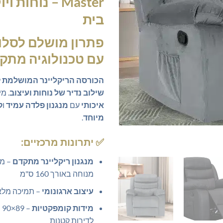
Master
– נוחות וי
בית
פתרון מושלם
לסלון
עם
טכנולוגיה מתק
הכורסה הריקליינר המושלמת
ל
שילוב נדיר של נוחות ועיצוב
. מ
איכותי
עם
מנגנון פלדה עמיד
ו
ק
מיוחד
.
✅
יתרונות מרכזיים:
מנגנון ריקליינר מתקדם
– מע
מנוחה באורך 160 ס"מ
עיצוב ארגונומי
– תמיכה מלאה
מידות קומפקטיות
–
לדירות קטנות