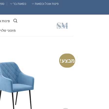
Ski
פינות אוכל וכסאות
כסאות בר
ספות
t
conten
פינות א
מזנוני טלוי
מבצע!