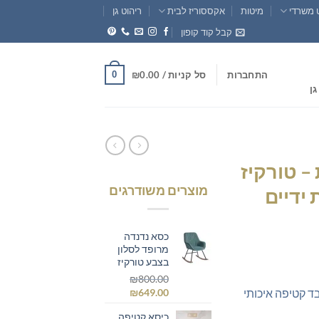
 משרדי
מיטות
אקססוריז לבית
ריהוט גן
קבל קוד קופון
0
התחברות
סל קניות /
0.00
₪
גן
– טורקיז
מוצרים משודרגים
ידיים
כסא נדנדה
מרופד לסלון
חיר
בצבע טורקיז
וכחי
₪
800.00
המחיר
המחיר
ד קטיפה איכותי
₪
649.00
א:
המקורי
הנוכחי
₪289.0
כיסא קטיפה
היה:
הוא: