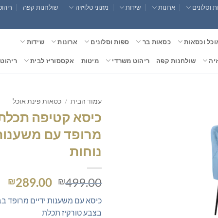
 וסלונים
ארונות
שידות
מזנוני טלויזיה
שולחנות קפה
ריהוט
וכל וכסאות
כסאות בר
ספות וסלונים
ארונות
שידות
זיה
שולחנות קפה
ריהוט משרדי
מיטות
אקססוריז לבית
ריהוט 
עמוד הבית
/
כסאות פינת אוכל
כיסא קטיפה תכלת 
מרופד עם משענות 
נוחות
המחיר
המ
289.00
499.00
₪
₪
המקורי
הנ
כיסא עם משענות ידיים מרופד בב
היה:
הו
בצבע טורקיז תכלת
0.
₪499.00.