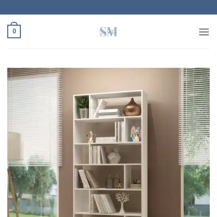
Ski
t
conten
0