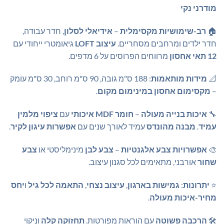
מודרני נקי
🏠
רב-שימושיות מקסימלית
–
אידיאלי לסלון
, חדר עבודה,
חדר ילדים ומרחבים מסחריים.
עיצוב LOFT
גיאומטרי ייחודי עם
12 תאי אחסון
מרווחים הפרוסים על 6 מדפים.
📐
מידות מותאמות
: 188 ס"מ גובה, 90 ס"מ רוחב, 30 ס"מ עומק
–
מקסימום אחסון במינימום מקום
.
🔧
איכות בנייה מעולה
–
חומר MDF איכותי
עם
ציפוי מלמין
עמיד
.
מבנה מהונדס
עמיד לאורך שנים עם
אפשרות עיגון לקיר
.
🎨
אפשרויות צבע אלגנטיות
–
צבע לבן
מינימליסטי או
צבע
שחור
אורבני, מתאימים לכל סגנון עיצוב.
⭐
יתרונות
:
גמישות בארגון
,
עיצוב נצחי
,
התאמה לכל גיל
ו
יחס
מחיר-איכות מעולה
.
🛠️
הרכבה פשוטה
עם הוראות מפורטות.
תחזוקה קלה
וניקוי