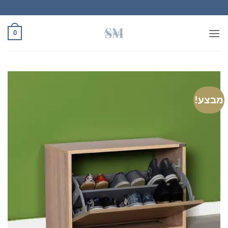
Ski
t
conten
0
מבצע!