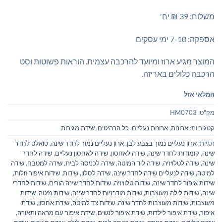
משלוח: 39 ₪ יח'
אספקה: 7-10 ימי עסקים
המוצר מגיע ארוז ומיועד להרכבה עצמית. הוראות פשוטות וסט
הרכבה כלולים באריזה.
המלאי אזל
מק"ט:
HM0703
קטגוריות:
ארונות
,
ארונות נעליים
,
כל הרהיטים
,
שידת מגירות
תגיות:
ארון נעליים נמוך בצבע לבן
,
ארון נעליים נמוך לחדר שינה
,
טואלט לחדר
שינה
,
קומודות לחדר שינה
,
שידה לאחסון
,
שידה לאחסון נעליים
,
שידה לחדר
שינה
,
שידה לטלויזיה
,
שידה ליד המיטה
,
שידה לכניסה לבית
,
שידה למטבח
,
שידה
למיטה
,
שידה לנעליים שידה לחדר שינה
,
שידה לסלון
,
שידות
,
שידות איפור זולות
,
שידות איפור לחדר שינה
,
שידות טלוויזיה
,
שידות לחדר שינה הורים
,
שידות לחדרי
שינה
,
שידות לילה מעוצבות
,
שידות מודרניות לחדר שינה
,
שידות מיטה
,
שידות
מעוצבות
,
שידות מעוצבות לחדר שינה
,
שידות צד למיטה
,
שידת אחסון
,
שידת
איפור
,
שידת איפור לילדות
,
שידת איפור לנשים
,
שידת איפור עם מראה ותאורה
,