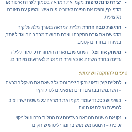
יצירת פינת טיפוח
: מקמו את המראה בסמוך לשידת איפור או
מדף צף, והפכו את הפינה לאזור טיפוח אישי ומפנק עם תאורה
מקצועית.
הדגשת גובה החדר
: תליית המראה באורך מלא על קיר
מדגישה את גובה התקרה ויוצרת תחושת מרחב נוח וגדול יותר,
במיוחד בחדרים קטנים.
משחק אור וצל
: השתמשו בתאורה האחורית כתאורת לילה
עדינה בחדר השינה, או כאווירה רומנטית לאירועים מיוחדים.
טיפים להתקנה ושימוש:
לתליית קיר, ודאו שהקיר יציב ומסוגל לשאת את משקל המראה
– השתמשו בברגים וידים מתאימים לסוג הקיר
בשימוש כסטנד עומד, מקמו את המראה על משטח ישר ויציב
למניעת נפילה או תזוזה
נקו את משטח המראה בעדינות עם מטלית רכה ונוזל ניקוי
זכוכית – הימנעו משימוש בחומרי ליטוש שוחקים