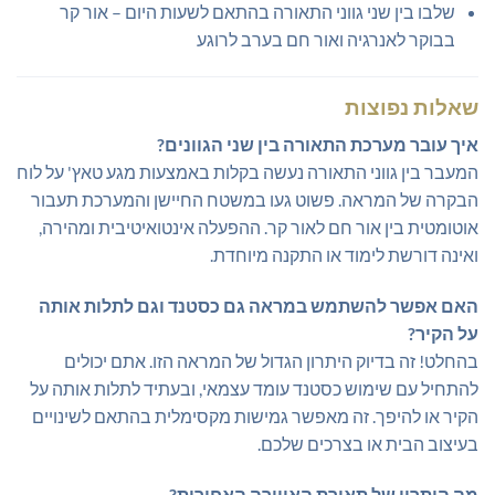
שלבו בין שני גווני התאורה בהתאם לשעות היום – אור קר
בבוקר לאנרגיה ואור חם בערב לרוגע
שאלות נפוצות
איך עובר מערכת התאורה בין שני הגוונים?
המעבר בין גווני התאורה נעשה בקלות באמצעות מגע טאץ' על לוח
הבקרה של המראה. פשוט געו במשטח החיישן והמערכת תעבור
אוטומטית בין אור חם לאור קר. ההפעלה אינטואיטיבית ומהירה,
ואינה דורשת לימוד או התקנה מיוחדת.
האם אפשר להשתמש במראה גם כסטנד וגם לתלות אותה
על הקיר?
בהחלט! זה בדיוק היתרון הגדול של המראה הזו. אתם יכולים
להתחיל עם שימוש כסטנד עומד עצמאי, ובעתיד לתלות אותה על
הקיר או להיפך. זה מאפשר גמישות מקסימלית בהתאם לשינויים
בעיצוב הבית או בצרכים שלכם.
מה היתרון של תאורת האווירה האחורית?