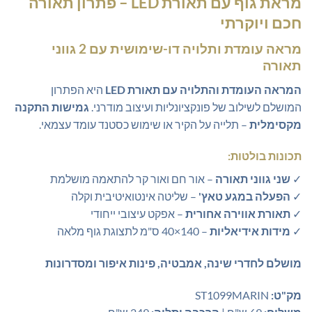
מראת גוף עם תאורת LED – פתרון תאורה
היה:
הוא:
חכם ויוקרתי
₪389.00.
₪599.00.
מראה עומדת ותלויה דו-שימושית עם 2 גווני
תאורה
המראה העומדת והתלויה עם תאורת LED
היא הפתרון
המושלם לשילוב של פונקציונליות ועיצוב מודרני.
גמישות התקנה
מקסימלית
– תלייה על הקיר או שימוש כסטנד עומד עצמאי.
תכונות בולטות:
✓
שני גווני תאורה
– אור חם ואור קר להתאמה מושלמת
✓
הפעלה במגע טאץ'
– שליטה אינטואיטיבית וקלה
✓
תאורת אווירה אחורית
– אפקט עיצובי ייחודי
✓
מידות אידיאליות
– 140×40 ס"מ לתצוגת גוף מלאה
מושלם לחדרי שינה, אמבטיה, פינות איפור ומסדרונות
מק"ט:
ST1099MARIN