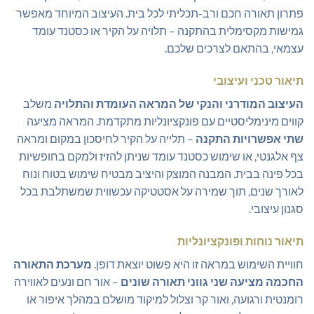
פתרון תאורה חכם ורב-תכליתי לכל בית. העיצוב המיוחד מאפשר
גמישות מקסימלית בהתקנה – תלויה על הקיר או כסטנד עומד
עצמאי, בהתאם לצרכים שלכם.
תיאור טכני ועיצובי
העיצוב המודרני והנקי של המראה העומדת והתלויה
משלב
קווים מינימליסטיים עם פונקציונליות מתקדמת. המראה מציעה
שתי אפשרויות התקנה
– תלייה על הקיר לחיסכון במקום ומראה
צף אלגנטי, או שימוש כסטנד עומד שניתן להזיז ולמקם בחופשיות
בכל פינה בבית. המבנה המוצק והיציב מבטיח שימוש בטוח ונוח
לאורך שנים, תוך שמירה על אסטטיקה עכשווית שמשתלבת בכל
סגנון עיצובי.
תיאור נוחות ופונקציונליות
חוויית השימוש במראה זו היא פשוט יוצאת דופן.
מערכת התאורה
החכמה מציעה שני גווני תאורה שונים
– אור חם ונעים לאווירה
רומנטית ורגועה, ואור קר וצלול למיקוד מושלם במהלך איפור או