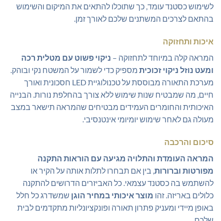
לשימוש כסטנד עומד, כך שתוכלו להתאים את המיקום והשימוש
בהתאם לצרכים המשתנים שלכם לאורך זמן.
איכות ותחזוקה
המראה קלה במיוחד לתחזוקה –
ניקוי פשוט עם מטלית רכה
ומעט נוזל ניקוי זכוכית
מספיק כדי לשמור על המשטח נקי ובוהק.
מערכת התאורה מבוססת על טכנולוגיית LED חסכונית ואורך
חיים, מה שמבטיח שנות שימוש ללא צורך בהחלפת נורות. הבנייה
האיכותית והחומרים העמידים מבטיחים שהמראה תישאר במצב
מעולה גם לאחר שימוש יומיומי אינטנסיבי.
סיכום והרכבה
המראה העומדת והתלויה מגיעה עם הוראות התקנה
מפורטות וברורות
, בין אם תבחרו לתלות אותה על הקיר או
להשתמש בה כסטנד עצמאי. כל האביזרים הדרושים להתקנה
כלולים באריזה. זהו
מוצר איכותי במחיר הוגן
שמשדרג כל חלל
באופן מיידי ומעניק פתרון תאורה ופונקציונליות מתקדמים לבית
שלכם.