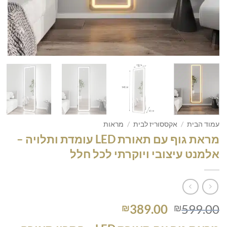
עמוד הבית
/
אקססוריז לבית
/
מראות
מראת גוף עם תאורת LED עומדת ותלויה –
אלמנט עיצובי ויוקרתי לכל חלל
המחיר
המחיר
389.00
599.00
₪
₪
המקורי
הנוכחי