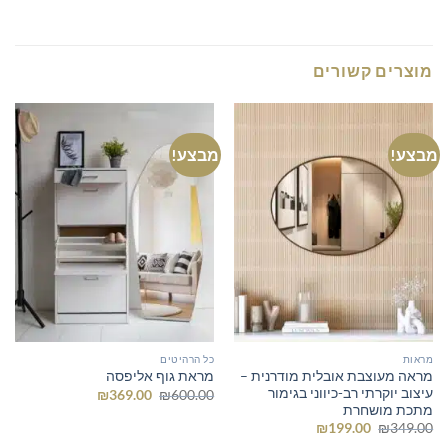
מוצרים קשורים
מבצע!
מבצע!
מראות
כל הרהיטים
מראה מעוצבת אובלית מודרנית –
מראת גוף אליפסה
עיצוב יוקרתי רב-כיווני בגימור
המחיר
המחיר
₪
369.00
₪
600.00
המקורי
הנוכחי
מתכת מושחרת
היה:
הוא:
המחיר
המחיר
₪
199.00
₪
349.00
₪369.00.
₪600.00.
המקורי
הנוכחי