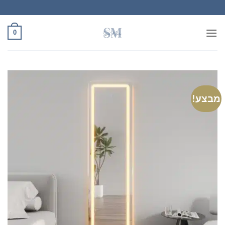
Ski
t
conten
0
מבצע!