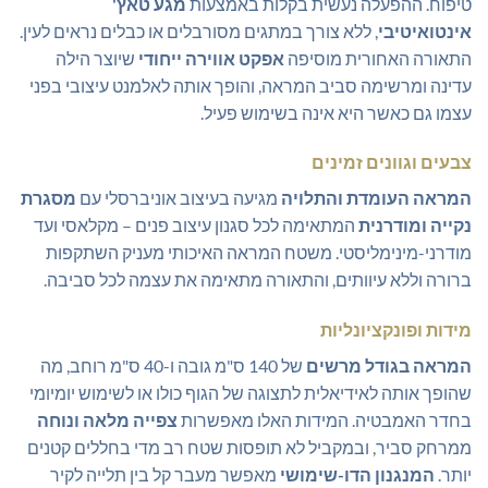
טיפוח. ההפעלה נעשית בקלות באמצעות
מגע טאץ'
אינטואיטיבי
, ללא צורך במתגים מסורבלים או כבלים נראים לעין.
התאורה האחורית מוסיפה
אפקט אווירה ייחודי
שיוצר הילה
עדינה ומרשימה סביב המראה, והופך אותה לאלמנט עיצובי בפני
עצמו גם כאשר היא אינה בשימוש פעיל.
צבעים וגוונים זמינים
המראה העומדת והתלויה
מגיעה בעיצוב אוניברסלי עם
מסגרת
נקייה ומודרנית
המתאימה לכל סגנון עיצוב פנים – מקלאסי ועד
מודרני-מינימליסטי. משטח המראה האיכותי מעניק השתקפות
ברורה וללא עיוותים, והתאורה מתאימה את עצמה לכל סביבה.
מידות ופונקציונליות
המראה בגודל מרשים
של 140 ס"מ גובה ו-40 ס"מ רוחב, מה
שהופך אותה לאידיאלית לתצוגה של הגוף כולו או לשימוש יומיומי
בחדר האמבטיה. המידות האלו מאפשרות
צפייה מלאה ונוחה
ממרחק סביר, ובמקביל לא תופסות שטח רב מדי בחללים קטנים
יותר.
המנגנון הדו-שימושי
מאפשר מעבר קל בין תלייה לקיר