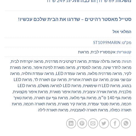
משלוח:
69 ש"ח |
הרכבה ותליה:
249 ש"ח
סטייל מאסטר רהיטים – שדרגו את הבית שלכם עכשיו!
המלאי אזל
מק"ט:
ST1099MARIN
קטגוריות:
אקססוריז לבית
,
מראות
תגיות:
מראה גדולה עומדת
,
מראה דקורטיבית מודרנית
,
מראה יוקרתית לבית
,
מראה לחדר שינה
,
מראה למסדרון
,
מראה מוארת לפינת איפור
,
מראה מוארת
לקיר
,
מראה מודרנית מלאה
,
מראה עומדת LED
,
מראה עומדת ותלויה
,
מראה
עם שני גוונים
,
מראה עם תאורה אחורית
,
מראה עם תאורת לד
,
מראת LED
במגע
,
מראת LED דו שימושית
,
מראת LED למראה מושלם
,
מראת LED
מלבנית
,
מראת אווירה עיצובית
,
מראת איפור מוארת
,
מראת איפור מקצועית
,
מראת גוף 140 ס״מ
,
מראת גוף מלאה
,
מראת גוף עם תאורה
,
מראת טאץ'
חכמה
,
מראת סטנד עומדת
,
מראת קיר מוארת
,
מראת תאורה חכמה
,
מראת
תאורה כפולה
,
מראת תאורה לאמבטיה
,
מראת תאורת לילה