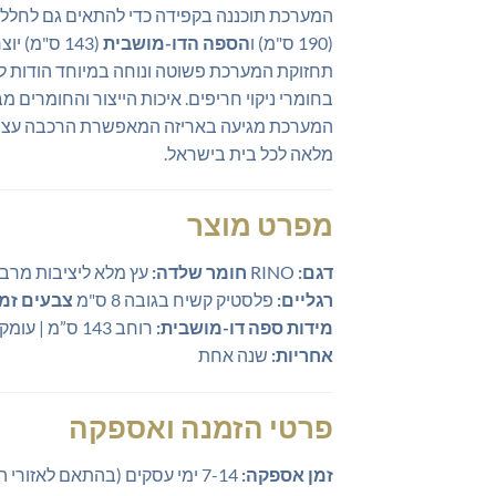
המערכת תוכננה בקפידה כדי להתאים גם לחללים סטנדרטיים וגם
(190 ס"מ) ו
הספה הדו-מושבית
(143 ס"מ) יוצרות יחד פינת ישיבה מוגדרת ומזמינה שמנצלת את חלל החדר בצורה חכמה.
תחזוקת המערכת פשוטה ונוחה במיוחד הודות לבד
בחומרי ניקוי חריפים. איכות הייצור והחומר
המערכת מגיעה באריזה המאפשרת הרכבה עצמית 
מלאה לכל בית בישראל.
מפרט מוצר
דגם:
RINO
חומר שלדה:
עץ מלא ליציבות מרב
רגליים:
פלסטיק קשיח בגובה 8 ס"מ
צבעים זמי
מידות ספה דו-מושבית:
רוחב 143 ס”מ | עומק 85 ס”מ | גובה 86 ס”מ
אחריות:
שנה אחת
פרטי הזמנה ואספקה
זמן אספקה:
7-14 ימי עסקים (בהתאם לאזורי החלוקה)