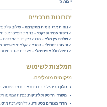
ייצור:
סין
יתרונות מרכזיים
✓
נוחות ארגונומית מתקדמת
– שילוב של קפיצ
✓
ריפוד עמיד ופרקטי
– בד מיקרופייבר איכות
✓
שלדת עץ מלא
– מבנה חזק ויציב המבטיח ש
✓
עיצוב ורסטילי
– המראה הקלאסי מאפשר שילו
✓
ניצול חלל אופטימלי
– מערכת 3+2 במידות מדויקות המעניקה פתרון ישיבה רחב מבלי להעמיס על החלל.
המלצות לשימוש
מיקומים מומלצים:
סלון הבית:
ליצירת פינת אירוח מרכזית ונע
משרדי הייטק וקליניקות:
כפינת המתנה אלג
חדרי מגורים בסטודיו:
גודל המערכת מתאים