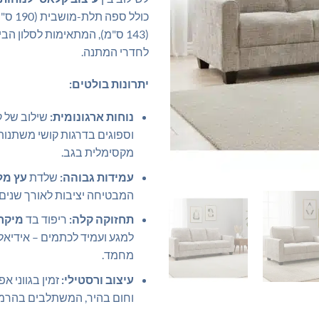
כולל ספה
(143 ס"מ), המתאימות לסלון הב
לחדרי המתנה.
יתרונות בולטים:
נוחות ארגונומית:
שילוב של ק
וספוגים בדרגות קושי משתנות
מקסימלית בגב.
עמידות גבוהה:
שלדת
עץ מל
המבטיחה יציבות לאורך שנים.
תחזוקה קלה:
ריפוד בד
מיקרו
למגע ועמיד לכתמים – אידיאל
מחמד.
עיצוב ורסטילי:
זמין בגווני א
וחום בהיר, המשתלבים בהרמונ