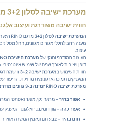
מערכת ישיבה לסלון 3+2 מעוצבת – דגם RINO היוקרתי
חווית ישיבה משודרגת ועיצוב אלגנ
ה
מערכת ישיבה לסלון 3+2
מדגם O
מענה רחב לחללי מגורים מגוונים, החל מסלוני
עיצוב.
העיצוב המודרני והנקי של
מערכת הישיבה RINO
דופן ויציבות לאורך שנים של שימוש אינטנסיבי.
חווית השימוש ב
מערכת ישיבה 3+2
זו שמה דגש
המעניקים תמיכה ארגונומית מדויקת. הריפוד עש
מערכת ישיבה RINO זמינה ב-3 גוונים מודרניים המתאימים לכל סגנון עיצוב מודרני:
אפור בהיר
– מראה נקי, מואר ואסתטי המרח
אפור כהה
– גוון דומיננטי ואלגנטי המעניק עו
חום בהיר
– צבע חם ומזמין המשרה אווירה ב