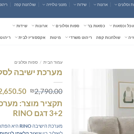
 וסלונים
ארונות
שידות
מזנוני טלויזיה
שולחנות קפה
ריהוט
וכל וכסאות
כסאות בר
ספות וסלונים
ארונות
שידות
זיה
שולחנות קפה
ריהוט משרדי
מיטות
אקססוריז לבית
ריהוט 
עמוד הבית
/
ספות וסלונים
מערכת ישיבה לסלון 2
המחיר
2,650.50
2,790.00
₪
המקורי
תקציר מוצר: מערכ
היה:
,790.00.
3+2 דגם RINO
מערכת הישיבה
RINO
היא הפתרו
לשילוב בין
עיצוב קלאסי לנוחות