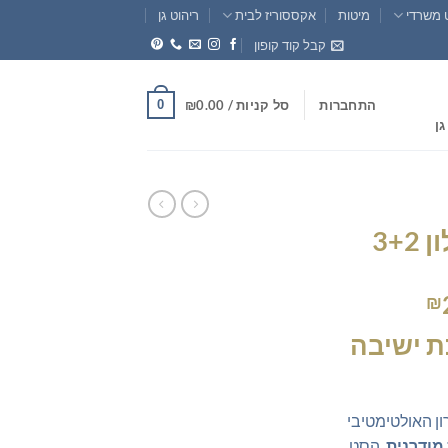
 משרדי
מיטות
אקססוריז לבית
ריהוט גן
קבל קוד קופון
0
התחברות
סל קניות /
0.00
₪
גן
3+
המחיר
₪
הנוכחי
ת ישיבה
הוא:
₪2,650.50.
₪2
ן האולטימטיבי
 מודרנית
. הסט