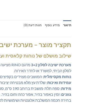
תיאור
מידע נוסף
חוות דעת (0)
תקציר מוצר – מערכת ישיבה לסלון
שילוב מושלם של נוחות קלאסית ועי
מערכת ישיבה לסלון 3+2
מדגם NO
לסלון הביתי, למשרד או לחדר האירוח.
נוחות מקסימלית:
המושבים מצוידים בקפיצים מ
עמידות ואיכות:
שלדת עץ מלא מבטיחה יציבות גבו
מידות:
ספה תלת-מושבית ברוחב 190 ס”מ, ספה דו-מושבית ברוחב 143 ס”מ.
גוונים:
זמין באפור בהיר, אפור כהה וחום בהיר.
בחירה חכמה המשלבת אלגנטיות ושימושיות לל