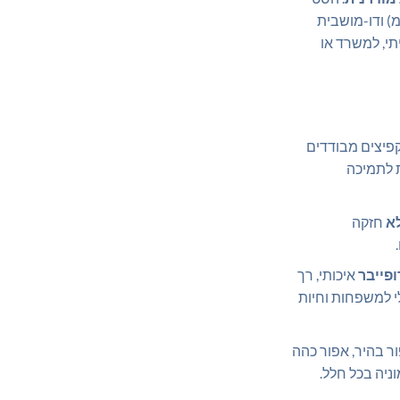
 תלת-מושבית (190 ס"מ) ודו-מושבית
יתי, למשרד או
פיצים מבודדים
 לתמיכה
א
חזקה
פייבר
איכותי, רך
י למשפחות וחיות
פור בהיר, אפור כהה
יה בכל חלל.