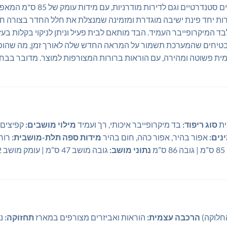
 לדירות מודרניות, עם מידות עומק של 85 ס"מ המאפשרות מעבר נוח בחדר.
 המיקרופייבר העמיד. הבד מותאם לבית פעיל וניתן לניקוי בקלות בע
ים מבטיחים שהמערכת תשמור על המראה החדש שלה לאורך זמן, מה שה
פשוטה ומהירה, עם הוראות ברורות המצורפות למוצר. מדובר בבחיר
ית
סוג ריפוד:
בד מיקרופייבר איכותי, רך ועמיד
מילוי מושבים:
קפיצים 
נים:
אפור בהיר, אפור כהה, חום בהיר
מידות ספה תלת-מושבית:
רוחב 190 ס”מ | עומק 85 
נתוני מושב:
גובה מושב 47 ס”מ | עומק מושב 52 ס”מ
הרכבה עצמית:
הוראות ואביזרים מצורפים במארז
תחזוקה:
ני