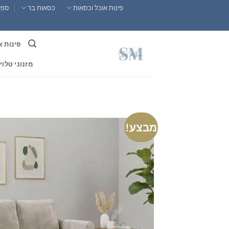
Ski
פינות אוכל וכסאות
כסאות בר
ספות
t
conten
פינות א
מזנוני טלוי
מבצע!