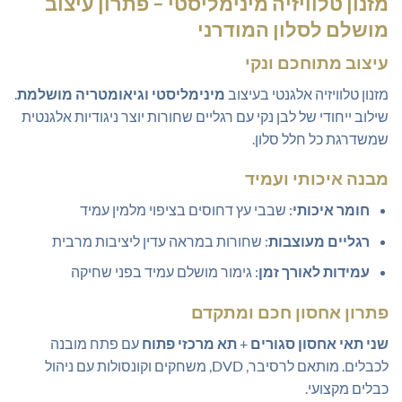
מזנון טלוויזיה מינימליסטי
– פתרון עיצוב
היה:
הוא:
מושלם לסלון המודרני
₪389.00.
₪399.00.
עיצוב מתוחכם ונקי
מזנון טלוויזיה אלגנטי בעיצוב
מינימליסטי וגיאומטריה מושלמת
.
שילוב ייחודי של לבן נקי עם רגליים שחורות יוצר ניגודיות אלגנטית
שמשדרגת כל חלל סלון.
מבנה איכותי ועמיד
חומר איכותי
: שבבי עץ דחוסים בציפוי מלמין עמיד
רגליים מעוצבות
: שחורות במראה עדין ליציבות מרבית
עמידות לאורך זמן
: גימור מושלם עמיד בפני שחיקה
פתרון אחסון חכם ומתקדם
שני תאי אחסון סגורים
+
תא מרכזי פתוח
עם פתח מובנה
לכבלים. מותאם לרסיבר, DVD, משחקים וקונסולות עם ניהול
כבלים מקצועי.