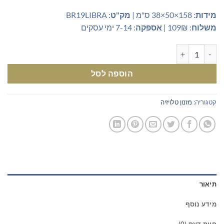
מידות
: 158×50×38 ס"מ |
מק"ט
: BR19LIBRA
משלוח
: 109₪ |
אספקה
: 7-14 ימי עסקים
כמות של מזנון טלוויזיה מינימליסטי - פתרון עיצוב מושלם לסלון המודרני
הוספה לסל
קטגוריה:
מזנון טלויזיה
תיאור
מידע נוסף