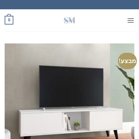
Ski
t
conten
0
מבצע!