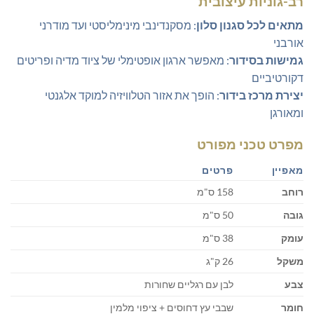
רב-גוניות עיצובית
מתאים לכל סגנון סלון
: מסקנדינבי מינימליסטי ועד מודרני
אורבני
גמישות בסידור
: מאפשר ארגון אופטימלי של ציוד מדיה ופריטים
דקורטיביים
יצירת מרכז בידור
: הופך את אזור הטלוויזיה למוקד אלגנטי
ומאורגן
מפרט טכני מפורט
מאפיין
פרטים
רוחב
158 ס"מ
גובה
50 ס"מ
עומק
38 ס"מ
משקל
26 ק"ג
צבע
לבן עם רגליים שחורות
חומר
שבבי עץ דחוסים + ציפוי מלמין