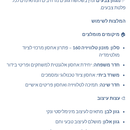
✅
מגוון צבעים
זמין בשלושה גוונים מרהיבים המתאימים לכל
פלטת צבעים.
המלצות לשימוש
🏠
מיקומים מומלצים
סלון
:
מזנון טלוויזיה 160
– פתרון אחסון מרכזי לציוד
מולטימדיה
חדר משפחה
: יחידת אחסון אלגנטית למשחקים ופריטי בידור
משרד ביתי
: אחסון ציוד טכנולוגי ומסמכים
חדר שינה
: תמיכה לטלוויזיה ואחסון פריטים אישיים
🎨
עצות עיצוב
גוון לבן
: מתאים לעיצוב מינימליסטי ונקי
גוון אלון
: מושלם לעיצוב טבעי וחם