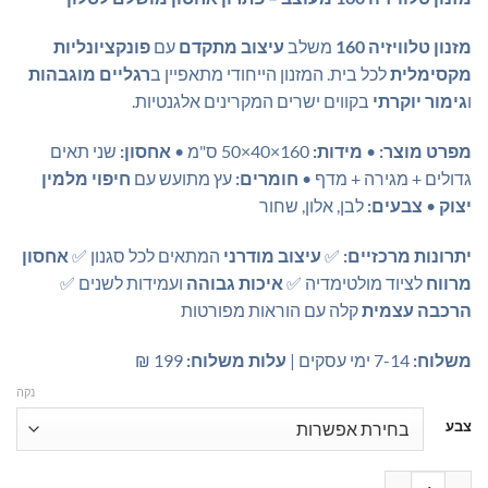
היה:
הוא:
₪669.00.
₪699.00.
מזנון טלוויזיה 160
משלב
עיצוב מתקדם
עם
פונקציונליות
מקסימלית
לכל בית. המזנון הייחודי מתאפיין ב
רגליים מוגבהות
ו
גימור יוקרתי
בקווים ישרים המקרינים אלגנטיות.
מפרט מוצר:
•
מידות:
160×40×50 ס"מ •
אחסון:
שני תאים
גדולים + מגירה + מדף •
חומרים:
עץ מתועש עם
חיפוי מלמין
יצוק
•
צבעים:
לבן, אלון, שחור
יתרונות מרכזיים:
✅
עיצוב מודרני
המתאים לכל סגנון ✅
אחסון
מרווח
לציוד מולטימדיה ✅
איכות גבוהה
ועמידות לשנים ✅
הרכבה עצמית
קלה עם הוראות מפורטות
משלוח:
7-14 ימי עסקים |
עלות משלוח:
199 ₪
נקה
צבע
כמות של מזנון טלוויזיה 160 מעוצב – עיצוב מתקדם ופתרון אחסון מושלם לכל הסלון