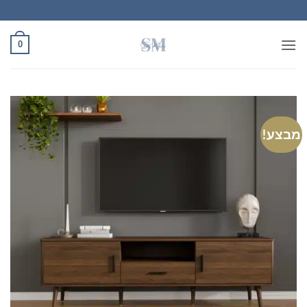
Ski
t
conten
0
מבצע!