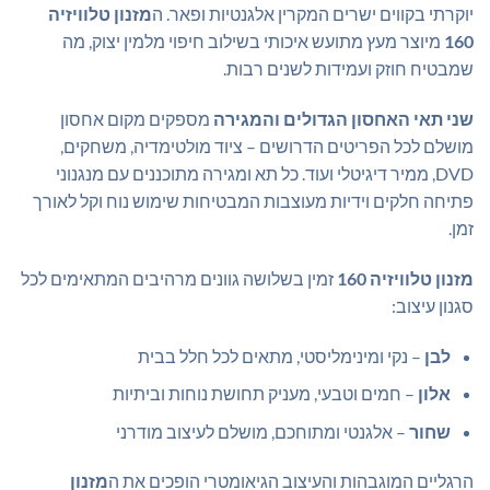
יוקרתי בקווים ישרים המקרין אלגנטיות ופאר. ה
מזנון טלוויזיה
160
מיוצר מעץ מתועש איכותי בשילוב חיפוי מלמין יצוק, מה
שמבטיח חוזק ועמידות לשנים רבות.
שני תאי האחסון הגדולים והמגירה
מספקים מקום אחסון
מושלם לכל הפריטים הדרושים – ציוד מולטימדיה, משחקים,
DVD, ממיר דיגיטלי ועוד. כל תא ומגירה מתוכננים עם מנגנוני
פתיחה חלקים וידיות מעוצבות המבטיחות שימוש נוח וקל לאורך
זמן.
מזנון טלוויזיה 160
זמין בשלושה גוונים מרהיבים המתאימים לכל
סגנון עיצוב:
לבן
– נקי ומינימליסטי, מתאים לכל חלל בבית
אלון
– חמים וטבעי, מעניק תחושת נוחות וביתיות
שחור
– אלגנטי ומתוחכם, מושלם לעיצוב מודרני
הרגליים המוגבהות והעיצוב הגיאומטרי הופכים את ה
מזנון