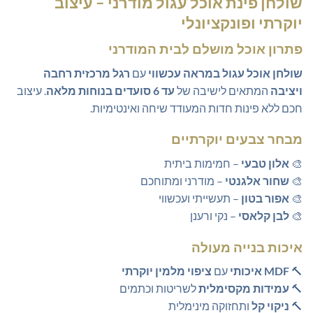
שולחן פינת אוכל עגול מודרני – עיצוב
היה:
הוא:
יוקרתי ופונקציונלי
₪990.00.
₪1,190.00.
פתרון אוכל מושלם לבית המודרני
שולחן אוכל עגול במראה עכשווי
עם
רגל מרכזית רחבה
ויציבה
המתאים לישיבה של
עד 6 סועדים בנוחות מלאה
. עיצוב
חכם ללא פינות חדות המעודד שיחה ואינטימיות.
מבחר צבעים יוקרתיים
🎨
אלון טבעי
– חמימות ביתית
🎨
שחור אלגנטי
– מודרני ומתוחכם
🎨
אפור בטון
– תעשייתי ועכשווי
🎨
לבן קלאסי
– נקי ורענן
איכות בנייה מעולה
🔨
MDF איכותי
עם
ציפוי מלמין יוקרתי
🔨
עמידות מקסימלית
לשריטות וכתמים
🔨
ניקוי קל
ותחזוקה מינימלית