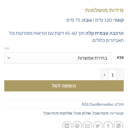
מידות מושלמות
קוטר:
120 ס"מ |
גובה:
75 ס"מ
הרכבה עצמית קלה
תוך 45-60 דקות עם הוראות מפורטות וכל
האביזרים כלולים.
נקה
צבע
כמות של שולחן פינת אוכל מודרני עגול | שולחן אוכל עגול קוטר 120 במבצע
הוספה לסל
מק"ט:
RZ61SanBernadino
קטגוריות:
פינות אוכל
,
שולחן אוכל
,
שולחנות פינת אוכל