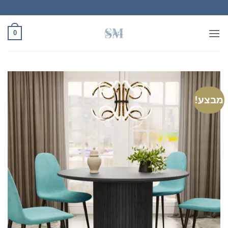
Ski
t
conten
0
מבצע!