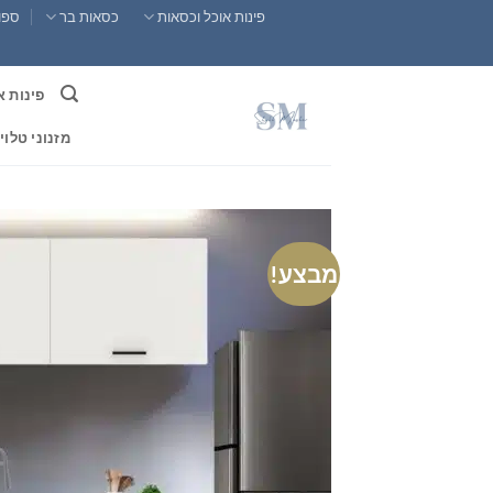
Ski
פינות אוכל וכסאות
כסאות בר
ספות
t
conten
פינות א
מזנוני טלוי
מבצע!