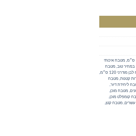
,
מטבח איכותי
במחיר טוב
,
מטבח
 מודרני 120 ס״מ
,
ות קטנות
,
מטבח
ח ליחידת דיור
,
נים
,
מטבח מוכן
,
ח קומפלט מוכן
,
עשרים
,
מטבח קטן
,