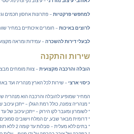
לאוהבי עיצוב מודרני
– עיצוב נקי ומינימליסטי
למחפשי פרקטיות
– פתרונות אחסון חכמים וגי
לרוצים באיכות
– חומרים איכותיים במחיר שווה
לבעלי דירות להשכרה
– עמידות ומראה מקצועי
שירות והתקנה
הובלה והרכבה מקצועית
– צוות מומחים מבצ
כיסוי ארצי
– שירות לכל הארץ מנהריה ועד בא
המחיר שמופיע להובלה והרכבה הוא מנהריה שב
* מנהריה צפונה, כולל רמת הגולן – ייתכן עיכוב של עד 14 ימי עסקים וכן תחול תוספת 
* לשומרון ומעבר לקו הירוק – ייתכן עיכוב של עד 14 ימי עסקים וכן תחול תוספת של 199 ₪.
* דרומית מבאר שבע, ים המלח וישובים סמוכים לגדר – יתכן עיכוב של עד 1
* בתים ללא מעלית – סבלות עד קומה 2 ללא תוספת מחיר מקומה 3 תוספת של 50 ₪ עבור כל קומה (או חלק ממנה) – ישולם ישירות למוביל.
* במקרה של צורך בהרמה על ידי מנוף – עלות ה