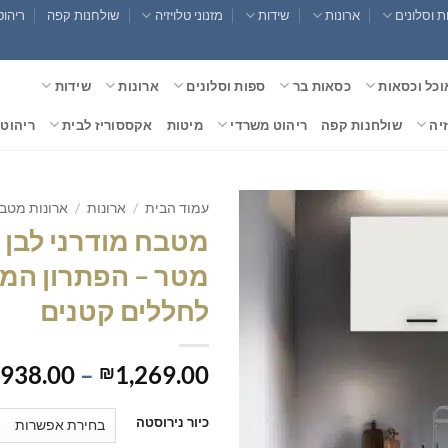
 וסלונים
ארונות
שידות
מזנוני טלויזיה
שולחנות קפה
ריהוט
וכל וכסאות
כסאות בר
ספות וסלונים
ארונות
שידות
זיה
שולחנות קפה
ריהוט משרדי
מיטות
אקססוריז לבית
ריהוט 
עמוד הבית
/
ארונות
/
ארונות מטב
מטר – הפתרון המ
לחללים קטנים
,938.00
–
1,269.00
₪
כיור נירוסטה