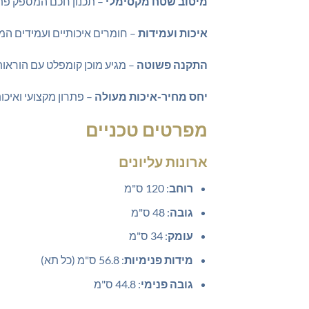
מיטוב שטח מקסימלי
– תכנון חכם המספק פתר
איכות ועמידות
– חומרים איכותיים ועמידים ה
התקנה פשוטה
– מגיע מוכן קומפלט עם הוראו
יחס מחיר-איכות מעולה
– פתרון מקצועי ואיכ
מפרטים טכניים
ארונות עליונים
רוחב
: 120 ס"מ
גובה
: 48 ס"מ
עומק
: 34 ס"מ
מידות פנימיות
: 56.8 ס"מ (כל תא)
גובה פנימי
: 44.8 ס"מ