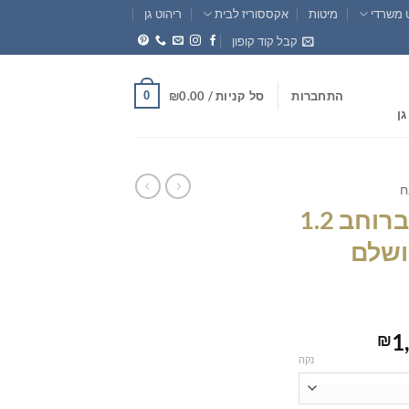
 משרדי
מיטות
אקססוריז לבית
ריהוט גן
קבל קוד קופון
0
התחברות
סל קניות /
0.00
₪
גן
ח
מטבח מודרני לבן ברוחב 1.2
ושלם
טווח
1
₪
מחירים:
נקה
עד