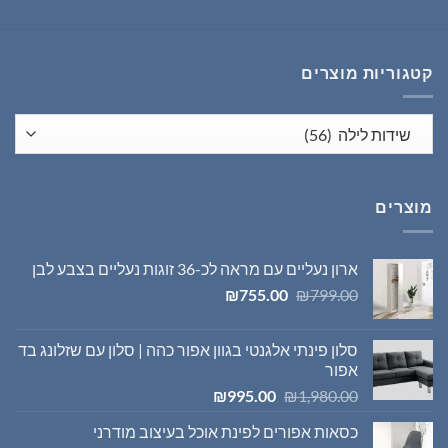
המקורי
הנוכחי
היה:
הוא:
₪1,395.00.
₪1,980.00.
קטגוריות מוצרים
מוצרים
ארון נעליים עם מראה לכ-36 זוגות נעליים בצבע לבן
המחיר
המחיר
₪
755.00
₪
799.00
המקורי
הנוכחי
היה:
הוא:
סלון פינתי אלגנטי בגוון אפור כהה | סלון עם שזלונג בד
₪755.00.
₪799.00.
אפור
המחיר
המחיר
₪
995.00
₪
1,980.00
המקורי
הנוכחי
כסאות אפורים לפינת אוכל בעיצוב מודרני
היה:
הוא: