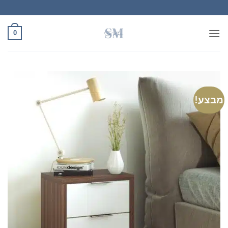
Ski
t
conten
0
מבצע!