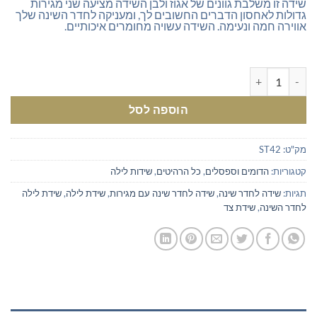
₪279.00.
₪500.00.
שידה זו משלבת גוונים של אגוז ולבן השידה מציעה שני מגירות
גדולות לאחסון הדברים החשובים לך, ומעניקה לחדר השינה שלך
אווירה חמה ונעימה. השידה עשויה מחומרים איכותיים.
כמות של שידה לחדר שינה עם מגירות
הוספה לסל
מק"ט:
ST42
קטגוריות:
הדומים וספסלים
,
כל הרהיטים
,
שידות לילה
תגיות:
שידה לחדר שינה
,
שידה לחדר שינה עם מגירות
,
שידת לילה
,
שידת לילה
לחדר השינה
,
שידת צד