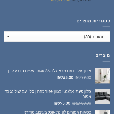
המקורי
הנוכחי
היה:
הוא:
₪1,395.00.
₪1,980.00.
קטגוריות מוצרים
מוצרים
ארון נעליים עם מראה לכ-36 זוגות נעליים בצבע לבן
המחיר
המחיר
₪
755.00
₪
799.00
המקורי
הנוכחי
היה:
הוא:
סלון פינתי אלגנטי בגוון אפור כהה | סלון עם שזלונג בד
₪755.00.
₪799.00.
אפור
המחיר
המחיר
₪
995.00
₪
1,980.00
המקורי
הנוכחי
כסאות אפורים לפינת אוכל בעיצוב מודרני
היה:
הוא: