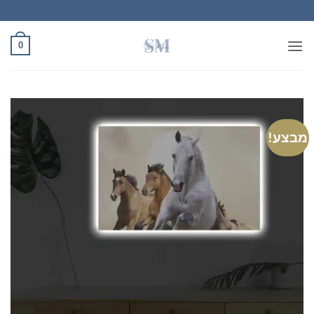
Ski
t
conten
0
מבצע!