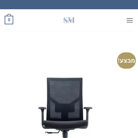
Ski
t
conten
0
מבצע!