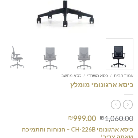
עמוד הבית
/
כסא משרדי
/
כסא מחשב
כיסא ארגונומי מומלץ
המחיר
המחיר
999.00
1,060.00
₪
₪
המקורי
הנוכחי
כיסא ארגונומי CH-226B – הנוחות והתמיכה
היה:
הוא:
שאתה צריך!