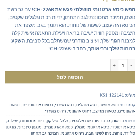
₪999.00.
₪1,060.00.
חפש כיסא ארגונומי מושלם? פגש את CH-226B!
עם גב רשת
נושם, תמיכה מתכווננת לגב התחתון, ידיות רכות וגלגלים שקטים,
הכיסא הזה עוצב לשעות של נוחות. הוא תומך בגב, משפר את
היציבה ומספק חווית ישיבה בריאה ויעילה. התאמה אישית קלה
למבנה הגוף שלך, ועיצוב מודרני שמשתלב בכל סביבה.
השקע
בנוחות שלך ובריאותך, בחר ב-CH-226B!
כמות של כיסא ארגונומי מומלץ
הוספה לסל
מק"ט:
KS1-122141
קטגוריות:
כסא מחשב
,
כסא מנהלים
,
כסא משרדי
,
כסאות אורטופדיים
,
כסאות
ארגונומיים
,
כסאות מחשב
,
ריהוט ארגונומי
,
ריהוט משרדי
תגיות:
בריאות
,
גב בריפוד רשת אלסטית
,
גלגלי סיליקון
,
ידיות מתכווננות
,
יעילות.
,
כיסא אורטופדי
,
כיסא ארגונומי מומלץ
,
כסאות ארגונומיים
,
מנגנון סינכרוני
,
מנגנון
סליידר
,
נוחות
,
ניתן לשינוי גובה
,
ריהוט ארגונומי
,
תמיכה גב תחתון