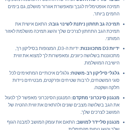
תמיכה אופטימלית לגבך ומאפשרת אוורור מושלם, גם בימים
החמים ביותר.
תמיכה גב תחתון ניתנת לשינוי גובה:
התאם אישית את
תמיכת הגב התחתון לצרכים שלך והשג תמיכה מושלמת לאזור
המותני.
ידיות D3 מתכווננות:
ידיות ה-D3, המצופות בסיליקון רך,
מתכווננות בשלושה כיוונים, ומאפשרות לך למצוא את זווית
הישיבה המושלמת.
גלגלי סיליקון רב-משטח:
גלגלים איכותיים המתאימים לכל
סוגי המשטחים, לרבות שטיחים ופרקטים, מבטיחים ניידות
חלקה ושקטה.
מנגנון סינכרוני מתקדם:
המנגנון הסינכרוני מאפשר לך לנעול
את הגב בשלושה מצבים שונים ולהתאים את זווית ההטיה של
המושב לצרכים שלך.
מנגנון סליידר למושב:
התאם את עומק המושב למבנה הגוף
שלך והשג נוחות מקסימלית.