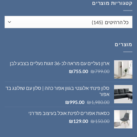
קטגוריות מוצרים
מוצרים
ארון נעליים עם מראה לכ-36 זוגות נעליים בצבע לבן
המחיר
המחיר
₪
755.00
₪
799.00
המקורי
הנוכחי
היה:
הוא:
סלון פינתי אלגנטי בגוון אפור כהה | סלון עם שזלונג בד
₪755.00.
₪799.00.
אפור
המחיר
המחיר
₪
995.00
₪
1,980.00
המקורי
הנוכחי
כסאות אפורים לפינת אוכל בעיצוב מודרני
היה:
הוא:
המחיר
המחיר
₪995.00.
₪1,980.00.
₪
129.00
₪
150.00
המקורי
הנוכחי
היה:
הוא: