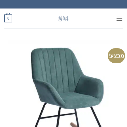
Ski
t
conten
0
מבצע!