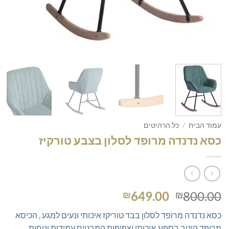
עמוד הבית
/
כל הרהיטים
כסא נדנדה מרופד לסלון בצבע טורקיז
המחיר
המחיר
649.00
800.00
₪
₪
המקורי
הנוכחי
כסא נדנדה מרופד לסלון בבד טוריקז איכותי ונעים למגע , הכיסא
היה:
הוא:
מרופד היטב בספוג איכותי וצפיפות המבטיח עמידות ונוחות