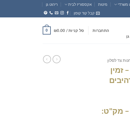
 משרדי
מיטות
אקססוריז לבית
ריהוט גן
קבל קוד קופון
0
התחברות
סל קניות /
0.00
₪
גן
נות צד לסלון
 זמין
היבים
חיר
וכחי
 מק"ט:
א:
₪299.0