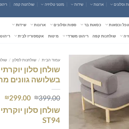
 וסלונים
ארונות
שידות
מזנוני טלויזיה
שולחנות קפה
ריהוט
וכל וכסאות
כסאות בר
ספות וסלונים
ארונות
שידות
זיה
שולחנות קפה
ריהוט משרדי
מיטות
אקססוריז לבית
ריהוט 
עמוד הבית
/
שולחנות לסלון
/
שולח
שולחן סלון יוקרתי –
בשלושה גוונים מר
המחיר
המ
299.00
399.00
₪
₪
המקורי
הנ
שולחן סלון יוקרתי
–
היה:
הו
0.
₪399.00.
ST94