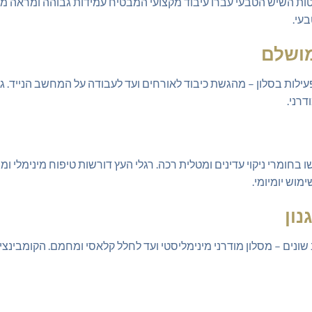
טות השיש הטבעי עברו עיבוד מקצועי המבטיח עמידות גבוהה ומראה מב
עי.
 מושלם
לות בסלון – מהגשת כיבוד לאורחים ועד לעבודה על המחשב הנייד. גו
דרני.
בחומרי ניקוי עדינים ומטלית רכה. רגלי העץ דורשות טיפוח מינימלי ו
מוש יומיומי.
נון
נים – מסלון מודרני מינימליסטי ועד לחלל קלאסי ומחמם. הקומבינציה