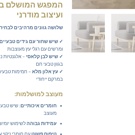
המפגש המושלם בין
ועיצוב מודרני
שלושה גוונים מרהיבים לבחירה
✓ שיש שחור עם גידים טבעיים
ומרשים עם רגלי עץ מעוצבות
✓ שיש לבן קלאסי
– אלגנטיות נצ
בגוון טבעי חם
✓ עץ אלון מלא
– חמימות טבעית
במרקם ייחודי
מעוצב למושלמות:
חומרים איכותיים
: שיש טבעי
מעוצב
עמידות גבוהה
לשימוש יומיומ
טיפוח פשוט
עם חומרי ניקוי ע