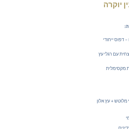
 יוקרה
:
– דפוס ייחודי
חית עם רגלי עץ
 מקסימלית
 מלוטש + עץ אלון
י
דינים