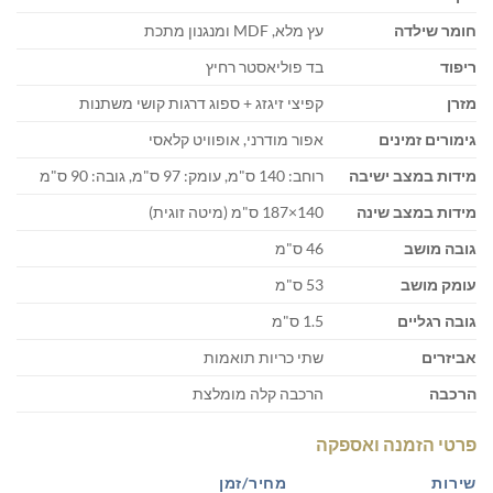
חומר שילדה
עץ מלא, MDF ומנגנון מתכת
ריפוד
בד פוליאסטר רחיץ
מזרן
קפיצי זיגזג + ספוג דרגות קושי משתנות
גימורים זמינים
אפור מודרני, אופוויט קלאסי
מידות במצב ישיבה
רוחב: 140 ס"מ, עומק: 97 ס"מ, גובה: 90 ס"מ
מידות במצב שינה
140×187 ס"מ (מיטה זוגית)
גובה מושב
46 ס"מ
עומק מושב
53 ס"מ
גובה רגליים
1.5 ס"מ
אביזרים
שתי כריות תואמות
הרכבה
הרכבה קלה מומלצת
פרטי הזמנה ואספקה
שירות
מחיר/זמן