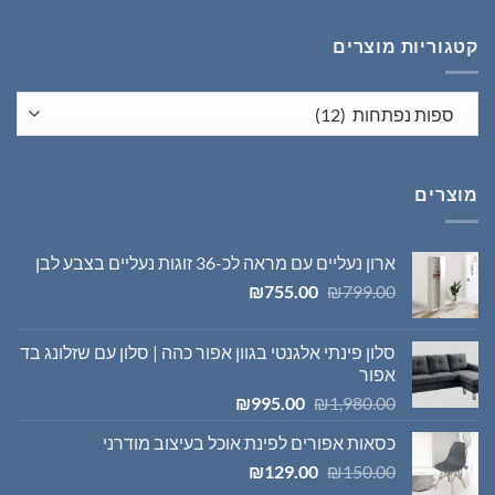
₪1,395.00.
₪1,980.00.
קטגוריות מוצרים
מוצרים
ארון נעליים עם מראה לכ-36 זוגות נעליים בצבע לבן
המחיר
המחיר
₪
755.00
₪
799.00
המקורי
הנוכחי
היה:
הוא:
סלון פינתי אלגנטי בגוון אפור כהה | סלון עם שזלונג בד
₪755.00.
₪799.00.
אפור
המחיר
המחיר
₪
995.00
₪
1,980.00
המקורי
הנוכחי
כסאות אפורים לפינת אוכל בעיצוב מודרני
היה:
הוא:
המחיר
המחיר
₪995.00.
₪1,980.00.
₪
129.00
₪
150.00
המקורי
הנוכחי