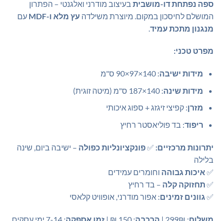
ספה נפתחת דו-מושבית
בעיצוב מודרני ואלגנטי – הפתרון
המושלם לחיסכון במקום. מיוצרת משילדה
עץ מלא ו-MDF
עם
מנגנון מתכת עמיד
.
מפרט טכני:
מידות ישיבה
: 140×97×90 ס"מ
מידות שינה
: 140×187 ס"מ (מיטה זוגית)
מזרן
: קפיצי זיגזג + ספוג איכותי
ריפוד
: בד פוליאסטר רחיץ
יתרונות מרכזיים:
✅
פונקציונליות כפולה
– ישיבה ביום, שינה
בלילה
✅
איכות גבוהה
וחומרים עמידים
✅
תחזוקה קלה
– בד רחיץ
✅
גוונים זמינים
: אפור מודרני, אופוויט קלאסי
משלוח
: 299₪ |
הרכבה
: 150 ₪ |
זמן אספקה
: 7-14 ימי עסקים