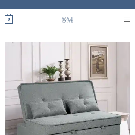
Ski
t
conten
0