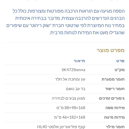
הספה מגיעה עם הוראות הרכבה מפורטות ומצורפות, כולל כל
הברגים הנדרשים להרכבה עצמית. מדובר בבחירה איכותית
במחיר נוח המיוצרת לפי שרטוטי חברת "שוק ריהוט" עם שיפורים
שהגדילו מעט את המידות לנוחות מרבית.
מפרט מוצר
פרט
תיאור
מק"ט
SK472Sienna
חומר מסגרת
עץ ומתכת אל חלד
חומר ריפוד
בד עב נושם
גימורים זמינים
מגוון צבעים לבחירה
מידות ספה
168×98×88 ס"מ
מידות מיטה
168×182×46 ס"מ
חומר מילוי
קצף פוליאוריטן אלסטי HL40