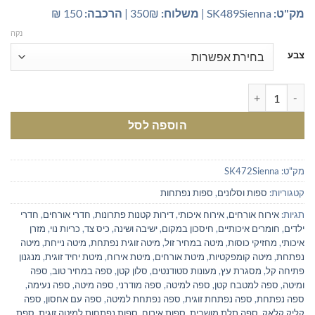
מק"ט:
SK489Sienna |
משלוח:
350₪ |
הרכבה:
150 ₪
נקה
צבע
כמות של ספה נפתחת למיטה זוגית 160 | ספה תלת מושבית נפתחת למיטה זוגית
הוספה לסל
מק"ט:
SK472Sienna
קטגוריות:
ספות וסלונים
,
ספות נפתחות
תגיות:
אירוח אורחים
,
אירוח איכותי
,
דירות קטנות פתרונות
,
חדרי אורחים
,
חדרי
ילדים
,
חומרים איכותיים
,
חיסכון במקום
,
ישיבה ושינה
,
כיס צד
,
כריות נוי
,
מזרן
איכותי
,
מחזיקי כוסות
,
מיטה במחיר זול
,
מיטה זוגית נפתחת
,
מיטה נייחת
,
מיטה
נפתחת
,
מיטה קומפקטיות
,
מיטת אורחים
,
מיטת אירוח
,
מיטת יחיד זוגית
,
מנגנון
פתיחה קל
,
מסגרת עץ
,
מעונות סטודנטים
,
סלון קטן
,
ספה במחיר טוב
,
ספה
ומיטה
,
ספה למטבח קטן
,
ספה למיטה
,
ספה מודרני
,
ספה מיטה
,
ספה נעימה
,
ספה נפתחת
,
ספה נפתחת זוגית
,
ספה נפתחת למיטה
,
ספה עם אחסון
,
ספה
קליק קלאק
,
ספה תלת מושבית
,
ספות אירוח
,
ספות נפתחות למיטה זוגית
,
ספת