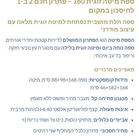
ספת מיטה זוגית 160
– פתרון חכם 2 ב-1
היה:
הוא:
לחיסכון במקום
₪2,395.00.
₪2,990.00.
ספה תלת מושבית נפתחת
למיטה זוגית מלאה עם
עיצוב מודרני
הספת מיטה
הוא
הפתרון המושלם
לדירות קטנות וחדרי אורחים.
ספה נוחה ביום ומיטה זוגית בלילה
עם מסגרת עץ טבעי חזקה
וריפוד בד עב איכותי.
מאפיינים מרכזיים:
מידות קומפקטיות
: ספה 168×98×88 ס"מ, מיטה
168×182×46 ס"מ
מנגנון פתיחה קל
: מעבר מהיר ופשוט ללא מאמץ
איכות מעולה
: קצף פוליאוריטן אלסטי HL40 לנוחות מרבית
אביזרים כלולים
: מחזיקי כוסות, כיס צד ושתי כריות נוי
מחיר חסכוני
: פתרון כלכלי המחליף שני רהיטים