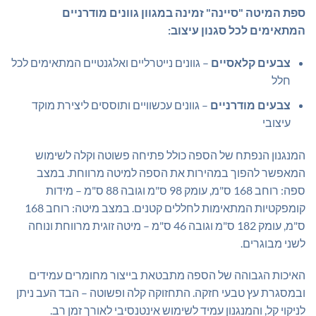
ספת המיטה "סיינה" זמינה במגוון גוונים מודרניים
המתאימים לכל סגנון עיצוב:
צבעים קלאסיים
– גוונים נייטרליים ואלגנטיים המתאימים לכל
חלל
צבעים מודרניים
– גוונים עכשוויים ותוססים ליצירת מוקד
עיצובי
המנגנון הנפתח של הספה כולל פתיחה פשוטה וקלה לשימוש
המאפשר להפוך במהירות את הספה למיטה מרווחת. במצב
ספה: רוחב 168 ס"מ, עומק 98 ס"מ וגובה 88 ס"מ – מידות
קומפקטיות המתאימות לחללים קטנים. במצב מיטה: רוחב 168
ס"מ, עומק 182 ס"מ וגובה 46 ס"מ – מיטה זוגית מרווחת ונוחה
לשני מבוגרים.
האיכות הגבוהה של הספה מתבטאת בייצור מחומרים עמידים
ובמסגרת עץ טבעי חזקה. התחזוקה קלה ופשוטה – הבד העב ניתן
לניקוי קל, והמנגנון עמיד לשימוש אינטנסיבי לאורך זמן רב.