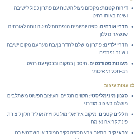
דירות קטנות
: מקסום ניצול השטח עם פתרון כפול לישיבה
ושינה באותו רהיט
חדרי אורחים
: ספה יומיומית הנפתחת למיטה נוחה לאורחים
שנשארים ללון
חדרי ילדים
: פתרון מושלם לחדר בן/בת נוער עם מקום ישיבה
וישינה נפרדים
מעונות סטודנטים
: חיסכון במקום ובכסף עם רהיט
רב-תכליתי איכותי
🎨
עצות עיצוב
סגנון מינימליסטי
: הקווים הנקיים והעיצוב הפשוט משתלבים
מושלם בעיצוב מודרני
חללים קטנים
: מיקום אידיאלי מול טלוויזיה או ליד חלון ליצירת
פינת קריאה נעימה
צבעי קיר
: התאם צבע הספה לקיר המוקד או השתמש בה