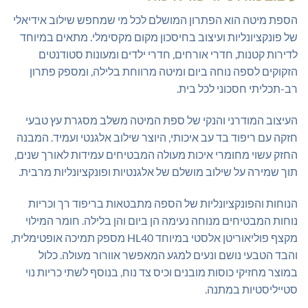
הספת מיטה הוא הפתרון המושלם לכל מי שמחפש שילוב אידיאלי
של פונקציונליות ועיצוב בחיסכון מקום מקסימלי. מתאים במיוחד
לדירות קטנות, חדרי אורחים, חדרי ילדים ומעונות סטודנטים
הזקוקים לספה נוחה ביום ומיטה מרווחת בלילה, ומספק פתרון
רב-תכליתי חסכוני לכל בית.
העיצוב המודרני והנקי של ספת המיטה משלב מסגרת עץ טבעי
חזקה עם ריפוד בד עב איכותי, היוצר שילוב אלגנטי ועמיד. המבנה
החזק עשוי מחומרי איכות מעולה המבטיחים עמידות לאורך שנים,
תוך שמירה על שילוב מושלם של אלגנטיות ופונקציונליות מרבית.
הנוחות והפונקציונליות של הספה מתבטאות בריפוד רך וכריות
נוחות המבטיחים מנוחה נעימה הן ביום והן בלילה. חומר המילוי
מקצף פוליאוריטן אלסטי במיוחד HL40 מספק תמיכה אופטימלית,
והבד הטבעי נושם ונעים למגע המאפשר אוורור מעולה. כלול
במוצר מחזיקי כוסות מובנים וכיס צד נוח, בנוסף לשתי כריות נוי
סטייליסטיות במתנה.