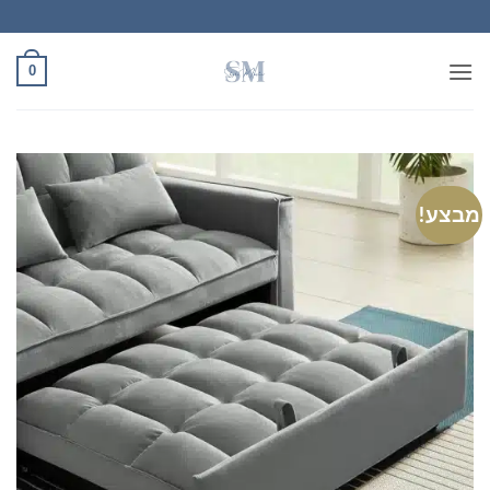
Ski
t
conten
0
מבצע!