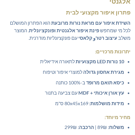
אלגנטי
₪469.00.
₪499.00.
פתרון איפור מקצועי לבית
השידת איפור עם מראת נורות מרובעת
הוא הפתרון המושלם
לכל מי שמחפש
פינת איפור אלגנטית ופונקציונלית
. המוצר
משלב
עיצוב רטרو קלאסי
עם פונקציונליות מודרנית.
יתרונות מרכזיים:
10 נורות LED מקצועיות
לתאורה אידיאלית
מגירת אחסון גדולה
למוצרי איפור וטיפוח
כיסא תואם מרופד
ב-100% כותנה
עץ אורן איכותי + MDF
עם צביעה בתנור
מידות מושלמות:
80x45x169 ס"מ
מחיר מיוחד:
משלוח:
89₪ |
הרכבה:
299₪