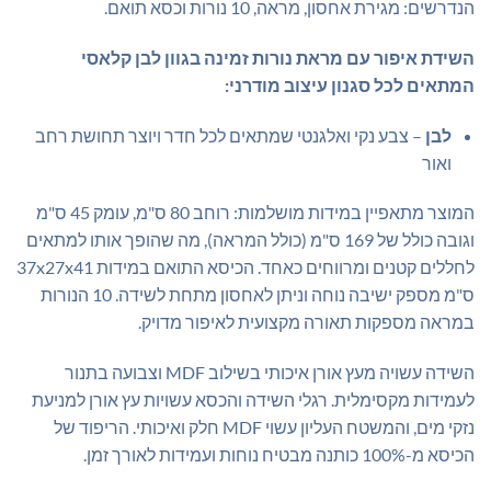
הנדרשים: מגירת אחסון, מראה, 10 נורות וכסא תואם.
השידת איפור עם מראת נורות זמינה בגוון לבן קלאסי
המתאים לכל סגנון עיצוב מודרני:
לבן
– צבע נקי ואלגנטי שמתאים לכל חדר ויוצר תחושת רחב
ואור
המוצר מתאפיין במידות מושלמות: רוחב 80 ס"מ, עומק 45 ס"מ
וגובה כולל של 169 ס"מ (כולל המראה), מה שהופך אותו למתאים
לחללים קטנים ומרווחים כאחד. הכיסא התואם במידות 37x27x41
ס"מ מספק ישיבה נוחה וניתן לאחסון מתחת לשידה. 10 הנורות
במראה מספקות תאורה מקצועית לאיפור מדויק.
השידה עשויה מעץ אורן איכותי בשילוב MDF וצבועה בתנור
לעמידות מקסימלית. רגלי השידה והכסא עשויות עץ אורן למניעת
נזקי מים, והמשטח העליון עשוי MDF חלק ואיכותי. הריפוד של
הכיסא מ-100% כותנה מבטיח נוחות ועמידות לאורך זמן.