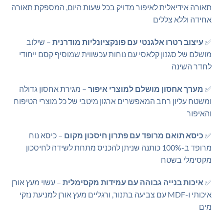
תאורה אידיאלית לאיפור מדויק בכל שעות היום, המספקת תאורה
אחידה וללא צללים
✅
עיצוב רטרו אלגנטי עם פונקציונליות מודרנית
– שילוב
מושלם של סגנון קלאסי עם נוחות עכשווית שמוסיף קסם ייחודי
לחדר השינה
✅
מערך אחסון מושלם למוצרי איפור
– מגירת אחסון גדולה
ומשטח עליון רחב המאפשרים ארגון מיטבי של כל מוצרי הטיפוח
והאיפור
✅
כיסא תואם מרופד עם פתרון חיסכון מקום
– כיסא נוח
מרופד ב-100% כותנה שניתן להכניס מתחת לשידה לחיסכון
מקסימלי בשטח
✅
איכות בנייה גבוהה עם עמידות מקסימלית
– עשוי מעץ אורן
איכותי ו-MDF עם צביעה בתנור, ורגליים מעץ אורן למניעת נזקי
מים