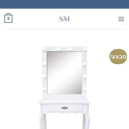
Ski
t
conten
0
מבצע!