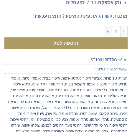
זמן אספקה:
7-14 ימי עסקים
מוכנות לשדרג את פינת האיפור? הזמינו עכשיו!
כמות של שידת איפור בעיצוב רטרו שנות ה-90
הוספה לסל
מק"ט:
ST1084RETRO
קטגוריה:
שידות איפור
תגיות:
10 נורות
,
אביזרי איפור
,
אחסון איפור
,
איפור בבית
,
איפור יומיומי
,
איפור
מדויק
,
איפור מקצועי
,
איפור מקצועי בבית
,
חדר נוער
,
חדר שינה
,
כיסא איפור
,
כיסא מרופד
,
כלי איפור
,
מגירות אחסון
,
מגירת אחסון
,
מוצרי טיפוח
,
מוצרי יופי
,
מראה הוליוודית
,
מראה מוארת
,
מראה מרובעת
,
מראה עם נורות
,
מראה עם
תאורה
,
מראה שולחנית
,
מראות קוסמטיות
,
מראת איפור
,
מראת הגדלה
,
מראת
יופי
,
מראת נורות
,
מראת תאורה
,
נורות LED
,
עיצוב וינטג'
,
עיצוב מודרני
,
עיצוב
פנים
,
עיצוב קלאסי
,
עיצוב רטרו
,
עמדת איפור
,
עץ אורן
,
פינת איפור
,
פינת
קוסמטיקה
,
פתרון אחסון
,
פתרון איפור
,
צבע לבן
,
קוסמטיקה ויופי
,
רהיטי איכות
,
רהיטי איפור
,
רהיטי חדר שינה
,
רהיטי נוער
,
רהיטים לבנים
,
שולחן איפור
,
שולחן
קוסמטיקה
,
שידה עם מראה
,
שידת איפור
,
תאורה אחידה
,
תאורה מקצועית
,