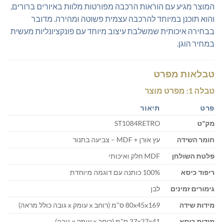
המוצר מגיע עם הוראות הרכבה מפורטות מלוות באיורים ברורים,
והוא תוכנן במיוחד להרכבה עצמית פשוטה ומהירה. מדובר
בבחירה איכותית שמשלבת עיצוב מיוחד עם פונקציונליות מעשית
במחיר הוגן.
טבלאות מפרט
טבלה 1: מפרט מוצר
פרט
תיאור
מק"ט
ST1084RETRO
חומר השידה
עץ אורן + MDF – צביעה בתנור
פלטת השולחן
MDF חלק ואיכותי
ריפוד כיסא
100% כותנה עם דוגמה מיוחדת
גימורים זמינים
לבן
מידות שידה
80x45x169 ס"מ (רוחב x עומק x גובה כולל מראה)
מידות כיסא
37x27x41 ס"מ (רוחב x עומק x גובה)