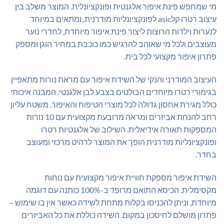
מי שמחפש פינת איפור אלגנטית ופונקציונלית. המוצר משלב בין
עיצוב רטרו קלasic לפונקציונליות מודרנית, ומתאים במיוחד
לנערות וילדות הרוצות ליצור פינת איפור מיוחדת, לחדרי נוער
מעוצבים ולכל מי שאוהב להרגיש כמו כוכבת במחיר הוגן ומספק
פתרון איפור מקצועי לכל בית.
העיצוב המודרני והנקי של השידת איפור עם מראת נורות מתאפיין
בגימורי רטרו מיוחדים הבולטים בצבע לבן אלגנטי. המבנה איכותי
כולל מגירת אחסון גדולה לכל מוצרי הטיפוח והאיפור, משטח עליון
רחב להנחת אביזרים ומראה מרובעת מקצועית עם 10 נורות
המספקות תאורה אידיאלית. השילוב של אלגנטיות רטרו
ופונקציונליות מודרנית הופך את המוצר לרהיט מרכזי ומעוצב
בחדר.
השידת איפור מספקת חוויית איפור מקצועית עם נוחות
מקסימלית. הכיסא התואם מרופד ב-100% כותנה עם דוגמה
מיוחדת, וניתן להכניסו בקלות מתחת לשידה כאשר אין בו שימוש –
פתרון מושלם לחיסכון במקום. השידה כוללת את כל האביזרים