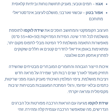
אגוז
– חמים וטבעי, מעניק תחושת נוחות וביתיות קלאסית
אפור בטון
– עכשווי ואורבני, מושלם לעיצוב אינדסטריאלי
מתוחכם
העיצוב הקומפקטי והמחושב הופכים את
שידת לוקסו
לתוספת
מושלמת לכל חדר שינה. המידות המדויקות (50×40×55 ס"מ)
מאפשרות התאמה מושלמת ליד המיטה מבלי לתפוס מקום יתר,
ומתאימות באופן אידיאלי לחדרים קטנים או חללים שזקוקים
לפתרון אחסון חכם ואלגנטי.
איכות הייצור הגבוהה והחומרים המובחרים מבטיחים שהשידה
תחזיק מעמד לאורך שנים רבות תוך שמירה על מראה חדש
ויציבות מושלמת. ציפוי המלמין האיכותי מעניק הגנה מפני שריטות,
כתמים ובלאי יומיומי, ורגלי המתכת המעוצבות מבטיחות יציבות
מקסימלית ומראה יוקרתי.
שידת לוקסו
מגיעה עם הוראות הרכבה מפורטות וכל הברגים
הנדרשים, מה שמאפשר הרכבה עצמית קלה ומהירה. זוהי