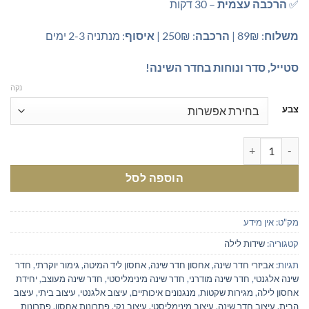
✅
הרכבה עצמית
– 30 דקות
משלוח
: 89₪ |
הרכבה
: 250₪ |
איסוף
: מנתניה 2-3 ימים
סטייל, סדר ונוחות בחדר השינה!
נקה
צבע
כמות של שידת לילה מודרנית דגם לוקסו - מינימליזם שעושה את ההבדל
הוספה לסל
מק"ט:
אין מידע
קטגוריה:
שידות לילה
תגיות:
אביזרי חדר שינה
,
אחסון חדר שינה
,
אחסון ליד המיטה
,
גימור יוקרתי
,
חדר
שינה אלגנטי
,
חדר שינה מודרני
,
חדר שינה מינימליסטי
,
חדר שינה מעוצב
,
יחידת
אחסון לילה
,
מגירות שקטות
,
מנגנונים איכותיים
,
עיצוב אלגנטי
,
עיצוב ביתי
,
עיצוב
הבית
,
עיצוב חדר שינה
,
עיצוב מינימליסטי
,
עיצוב נקי
,
פתרונות אחסון
,
פתרונות