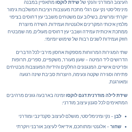
העיצוב המודרני והנקי של
שידת לוקסו
מתאפיין במבנה
מינימליסטי נקי עם רגלי מתכת מעוצבות ויציבות המשלבות גימור
יוקרתי ומרשים, בשילוב עם משטחים משבבי עץ דחוסים בציפוי
מלמין איכותי המקרינים אלגנטיות ועמידות. השידה מיוצרת
ממתכת איכותית עמידה ושבבי עץ דחוסים מעולים, מה שמבטיח
חוזק ועמידות לשנים רבות של שימוש יומיומי.
שתי המגירות המרווחות מספקות אחסון מירבי לכל הדברים
הדרושים ליד המיטה – שעון מעורר, משקפיים, ספרים, תרופות
ופריטים אישיים. המנגנונים החלקים והידיות המעוצבות מבטיחים
פתיחה וסגירה שקטה ונעימה, היוצרות סביבת שינה רגועה
ומאורגנת.
שידת לילה מודרנית דגם לוקסו
זמינה בארבעה גוונים מרהיבים
המתאימים לכל סגנון עיצוב מודרני:
לבן
– נקי ומינימליסטי, מושלם לעיצוב סקנדינבי ומודרני
שחור
– אלגנטי ומתוחכם, אידיאלי לעיצוב אורבני ויוקרתי