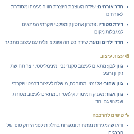
חדר אורחים
: שידה מעוצבת היוצרת חוויה נעימה ומסודרת
לאורחים
דירת סטודיו
: פתרון אחסון קומפקטי ויוקרתי המתאים
למגבלות מקום
חדר ילדים ונוער
: שידה בטוחה ופונקציונלית עם עיצוב מתבגר
🎨
עצות עיצוב
גוון לבן
: מתאים לעיצוב סקנדינבי ומינימליסטי, יוצר תחושת
ניקיון ורוגע
גוון שחור
: אלגנטי ומתוחכם, מושלם לעיצוב דרמטי ויוקרתי
גוון אגוז
: מעניק חמימות וקלאסיות, מתאים לעיצוב מסורתי
ועכשווי גם יחד
🔧
טיפים להרכבה
ודאו שהמגירות נפתחות ונסגרות בחלקות לפני הידוק סופי של
הברגים