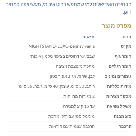
הבחירה האידיאלית למי שמחפש רהיט איכותי, מעשי ויפה במחיר
הוגן.
מפרט מוצר
פרט
תיאור
מק"ט
NIGHTSTAND-LUXO-pennsylvania
חומר גוף
שבבי עץ דחוסים בציפוי מלמין איכותי
חומר רגליים
מתכת מעוצבת ויציבה
גימורים זמינים
לבן, שחור, אגוז, אפור בטון
מידות כלליות
רוחב: 50 ס"מ, עומק: 40 ס"מ, גובה: 55 ס"מ
מספר מגירות
2 מגירות מרווחות
משקל נשיאה
עד 15 ק"ג למגירה
סוג מבנה
מינימליסטי עם רגלי מתכת
הרכבה
הרכבה עצמית עם הוראות