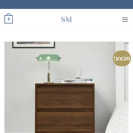
Ski
t
conten
0
מבצע!