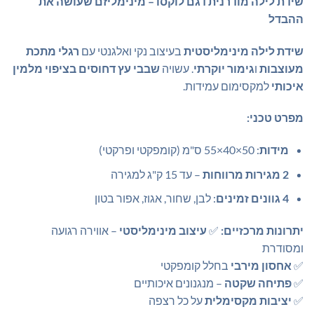
שידת לילה מודרנית דגם לוקסו – מינימליזם שעושה את
היה:
הוא:
ההבדל
₪339.00.
₪349.00.
שידת לילה מינימליסטית
בעיצוב נקי ואלגנטי עם
רגלי מתכת
מעוצבות
ו
גימור יוקרתי
. עשויה
שבבי עץ דחוסים בציפוי מלמין
איכותי
למקסימום עמידות.
מפרט טכני:
מידות
: 50×40×55 ס"מ (קומפקטי ופרקטי)
2 מגירות מרווחות
– עד 15 ק"ג למגירה
4 גוונים זמינים
: לבן, שחור, אגוז, אפור בטון
יתרונות מרכזיים:
✅
עיצוב מינימליסטי
– אווירה רגועה
ומסודרת
✅
אחסון מירבי
בחלל קומפקטי
✅
פתיחה שקטה
– מנגנונים איכותיים
✅
יציבות מקסימלית
על כל רצפה