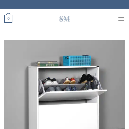
Ski
t
conten
0