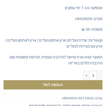
אספקה: 7-14 ימי עסקים
מק"ט: HM24054
משלוח: 39 ₪
קטגוריות: שידת נעליים| ארון אחסון נעליים | ארון לאחסון נעליים |
ארון עם מגירות לנעליים
המוצר מגיע ארוז ומיועד להרכבה עצמית. הוראות פשוטות וסט
הרכבה כלולים באריזה.
כמות של שידת נעליים צרה – עומק 23 ס"מ בצבע לבן
הוספה לסל
מק"ט:
HM24054-AD110026
קטגוריות:
ארונות
,
ארונות נעליים
,
כל הרהיטים
,
שידת מגירות