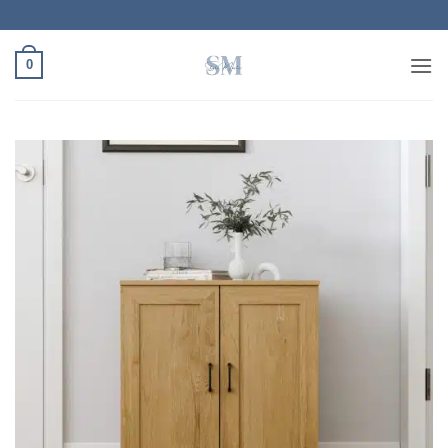
Ski
t
conten
0