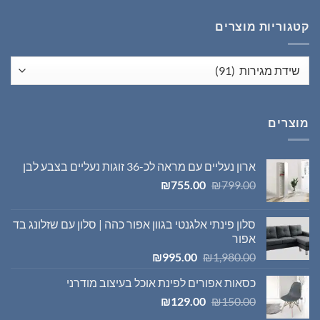
₪1,395.00.
₪1,980.00.
קטגוריות מוצרים
מוצרים
ארון נעליים עם מראה לכ-36 זוגות נעליים בצבע לבן
המחיר
המחיר
₪
755.00
₪
799.00
המקורי
הנוכחי
היה:
הוא:
סלון פינתי אלגנטי בגוון אפור כהה | סלון עם שזלונג בד
₪755.00.
₪799.00.
אפור
המחיר
המחיר
₪
995.00
₪
1,980.00
המקורי
הנוכחי
כסאות אפורים לפינת אוכל בעיצוב מודרני
היה:
הוא:
המחיר
המחיר
₪995.00.
₪1,980.00.
₪
129.00
₪
150.00
המקורי
הנוכחי