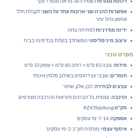
דלתות סגורות
לשמירה על מראה מסודר ונקי
אפשרות להניח שני ארונות אחד על השני
לקבלת חלל
אחסון גדול יותר
ידיות מודרניות
לפתיחה נוחה
עיצוב מינימליסטי
המשתלב בקלות בכל פינה בבית
מפרט טכני
מידות
: גובה 83 ס"מ × רוחב 60 ס"מ × עומק 33 ס"מ
חומרים
: שבבי עץ דחוסים בשילוב מלמין איכותי
צבעים לבחירה
: לבן, אלון, שחור
הרכבה
: עצמית, כל הברגים והוראות ההרכבה מצורפים
מק"ט:
RZ43Salzburg
אספקה:
7-14 ימי עסקים
איסוף עצמי:
מנתניה תוך 2-3 ימי עסקים