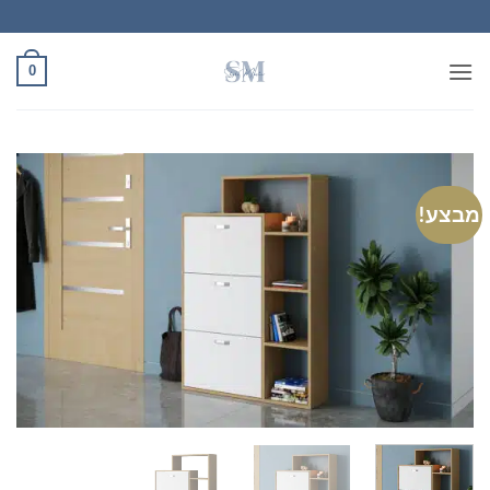
Ski
t
conten
0
מבצע!