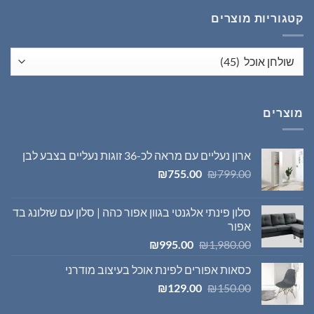
₪1,395.00.
₪1,980.00.
קטגוריות מוצרים
מוצרים
ארון נעליים עם מראה לכ-36 זוגות נעליים בצבע לבן
המחיר
המחיר
₪
755.00
₪
799.00
המקורי
הנוכחי
היה:
הוא:
סלון פינתי אלגנטי בגוון אפור כהה | סלון עם שזלונג בד
₪755.00.
₪799.00.
אפור
המחיר
המחיר
₪
995.00
₪
1,980.00
המקורי
הנוכחי
כסאות אפורים לפינת אוכל בעיצוב מודרני
היה:
הוא:
המחיר
המחיר
₪995.00.
₪1,980.00.
₪
129.00
₪
150.00
המקורי
הנוכחי