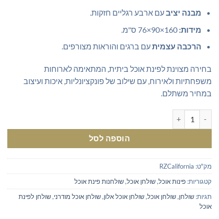
מבנה יציב
עם ארבע רגליים חזקות.
מידות:
160×90×76 ס"מ.
הרכבה עצמית
עם ברגים והוראות מצורפים.
בחירה מצוינת לפינת אוכל ביתית, המתאימה לארוחות
משפחתיות ולאירוח, עם שילוב של פונקציונליות, איכות ועיצוב
במחיר משתלם.
כמות של שולחן אוכל מודרני בגוון אלון עם רגליים
הוספה לסל
מק"ט:
RZCalifornia
קטגוריות:
פינות אוכל
,
שולחן אוכל
,
שולחנות פינת אוכל
תגיות:
שולחן
,
שולחן אוכל
,
שולחן אוכל אלון
,
שולחן אוכל מודרני
,
שולחן לפינת
אוכל