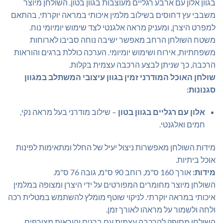
בגוון אלון עם ארבע רגליים מעוצבות בגוון בטון. השולחן מיוצר
משבבי עץ דחוסים בשילוב מלמין איכותי במראה יוקרתי, בהתאם
למפרט היצרן, ומעניק מראה אלגנטי לצד שימוש יומיומי נוח.
משטח השולחן הרחב מאפשר ישיבה נוחה סביבו לארוחות
משפחתיות, אירוח ושימוש יומיומי. הערכה כוללת ברגים והוראות
הרכבה, כך שניתן לבצע הרכבה עצמית בקלות.
שולחן האוכל המודרני זמין בגוון עיצובי המשתלב במגוון
סגנונות:
אלון עם רגליים בגוון בטון
– שילוב מודרני בעל מראה נקי,
חמים ואלגנטי.
מידות השולחן מאפשרות ניצול יעיל של החלל ומתאימות לפינות
אוכל ביתיות.
מידות:
אורך 160 ס"מ, רוחב 90 ס"מ, גובה 76 ס"מ.
השולחן מיוצר מחומרים המפורטים על ידי היצרן ומצופה במלמין
איכותי במראה יוקרתי. לניקוי שוטף מומלץ להשתמש במטלית רכה
ולחה ולשמור על מראהו לאורך זמן.
השולחן מסופק להרכבה עצמית עם ברגים והוראות מצורפים,