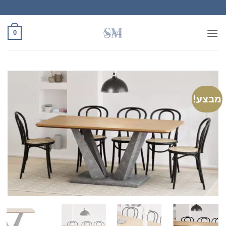
Ski
t
conten
0
מבצע!