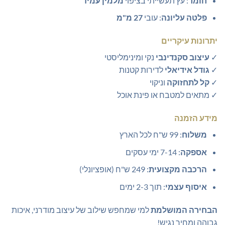
חומר
: עץ תעשייתי בציפוי
מלמין עמיד
פלטה עליונה
: עובי
27 מ"מ
יתרונות עיקריים
✓
עיצוב סקנדינבי
נקי ומינימליסטי
✓
גודל אידיאלי
לדירות קטנות
✓
קל לתחזוקה
וניקוי
✓ מתאים למטבח או פינת אוכל
מידע הזמנה
משלוח
: 99 ש"ח לכל הארץ
אספקה
: 7-14 ימי עסקים
הרכבה מקצועית
: 249 ש"ח (אופציונלי)
איסוף עצמי
: תוך 2-3 ימים
הבחירה המושלמת
למי שמחפש שילוב של עיצוב מודרני, איכות
גבוהה ומחיר נגיש!