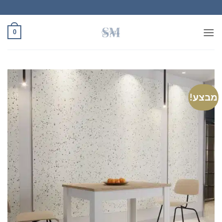
Ski
t
conten
0
מבצע!