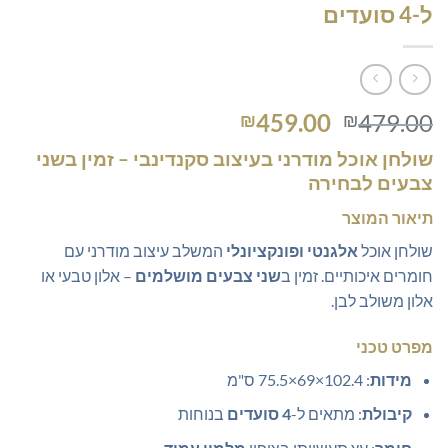
ל-4 סועדים
המחיר
המחיר
459.00
479.00
₪
₪
המקורי
הנוכחי
שולחן אוכל מודרני בעיצוב סקנדינבי
– זמין בשני
היה:
הוא:
צבעים לבחירה
₪459.00.
₪479.00.
תיאור המוצר
שולחן אוכל
אלגנטי ופונקציונלי
המשלב עיצוב מודרני עם
חומרים איכותיים. זמין ב
שני צבעים מושלמים
– אלון טבעי או
אלון משולב לבן.
מפרט טכני
מידות
: 102.4×69×75.5 ס"מ
קיבולת
: מתאים ל-
4 סועדים
בנוחות