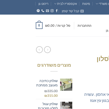
 משרדי
מיטות
אקססוריז לבית
ריהוט גן
קבל קוד קופון
0
התחברות
סל קניות /
0.00
₪
גן
לון
מוצרים משודרגים
חיר
וכחי
שולחן כתיבה
א:
מעוצב ממתכת
₪179.0
₪
335.00
 אחסון . עשויה
המחיר
המחיר
₪
315.00
המקורי
הנוכחי
וון עץ אגוז
שולחן עגול
היה:
הוא:
לסלון מזכוכית