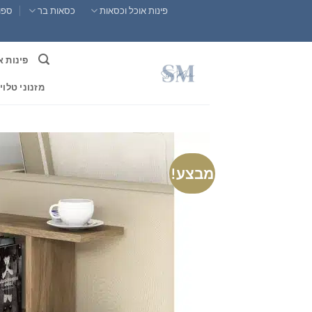
Ski
פינות אוכל וכסאות
כסאות בר
ספות
t
conten
פינות א
מזנוני טלוי
מבצע!