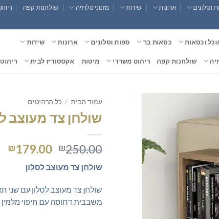
 וסלונים
ארונות
שידות
מזנוני טלויזיה
שולחנות קפה
ריהוט
וכל וכסאות
כסאות בר
ספות וסלונים
ארונות
שידות
זיה
שולחנות קפה
ריהוט משרדי
מיטות
אקססוריז לבית
ריהוט 
עמוד הבית
/
כל הרהיטים
שולחן צד מעוצב לס
המחיר
המ
179.00
250.00
₪
₪
המקורי
הנ
שולחן צד מעוצב לסלון
היה:
הו
0.
₪250.00.
שולחן צד מעוצב לסלון עם שני תאי
משבבית דחוסה עם חיפוי מלמין בג