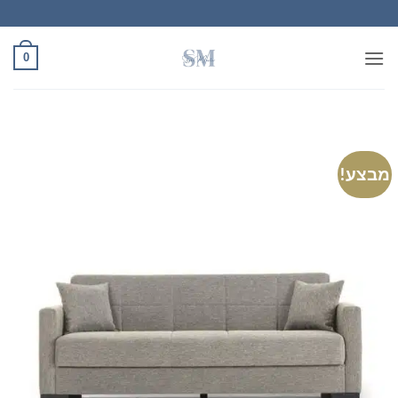
Ski
t
conten
0
מבצע!