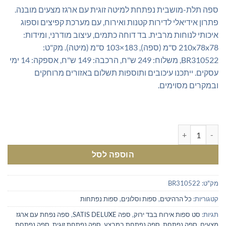
₪1,249.00.
₪1,695.00.
ספה תלת-מושבית נפתחת למיטה זוגית עם ארגז מצעים מובנה.
פתרון אידיאלי לדירות קטנות ואירוח, עם מערכת קפיצים וספוג
איכותי לנוחות מרבית. בד דוחה כתמים, עיצוב מודרני, ומידות:
210x78x78 ס"מ (ספה), 183×103 ס"מ (מיטה). מק"ט:
BR310522, משלוח: 249 ש"ח, הרכבה: 149 ש"ח, אספקה: 14 ימי
עסקים. ייתכנו עיכובים ותוספות תשלום באזורים מרוחקים
ובמקרים מסוימים.
כמות של ספה נפתחת למיטה עם ארגז מצעים
הוספה לסל
מק"ט:
BR310522
קטגוריות:
כל הרהיטים
,
ספות וסלונים
,
ספות נפתחות
תגיות:
סט ספות אירוח בבד ירוק
,
ספה SATIS DELUXE
,
ספה נפחת עם ארגז
מצעים
,
ספה נפתחת
,
ספה נפתחת במבצע
,
ספה נפתחת זוגית
,
ספה נפתחת