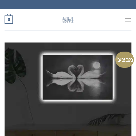
Ski
t
conten
0
מבצע!