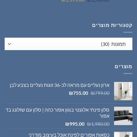
המקורי
הנוכחי
היה:
הוא:
₪1,395.00.
₪1,980.00.
קטגוריות מוצרים
מוצרים
ארון נעליים עם מראה לכ-36 זוגות נעליים בצבע לבן
המחיר
המחיר
₪
755.00
₪
799.00
המקורי
הנוכחי
היה:
הוא:
סלון פינתי אלגנטי בגוון אפור כהה | סלון עם שזלונג בד
₪755.00.
₪799.00.
אפור
המחיר
המחיר
₪
995.00
₪
1,980.00
המקורי
הנוכחי
כסאות אפורים לפינת אוכל בעיצוב מודרני
היה:
הוא: