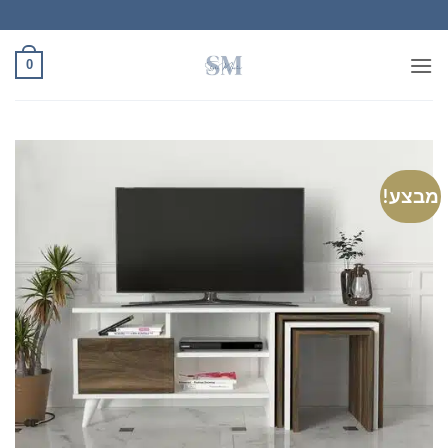
Ski
t
conten
0
מבצע!