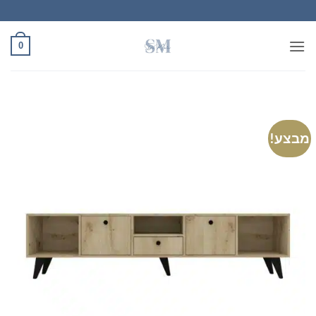
Ski
t
conten
0
מבצע!