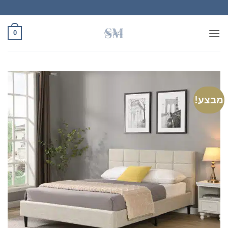
Ski
t
conten
0
מבצע!