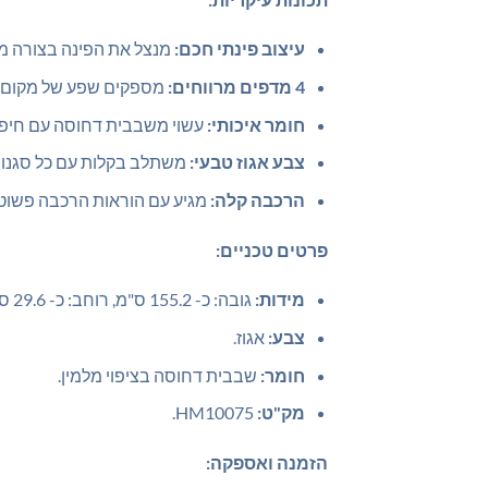
עיצוב פינתי חכם:
מנצל את הפינה בצורה מקס
4 מדפים מרווחים:
מספקים שפע של מקום לא
חומר איכותי:
עשוי משבבית דחוסה עם חיפוי 
צבע אגוז טבעי:
משתלב בקלות עם כל סגנון 
הרכבה קלה:
מגיע עם הוראות הרכבה פשוטו
פרטים טכניים:
מידות:
גובה: כ- 155.2 ס"מ, רוחב: כ- 29.6 ס"מ, עומק: כ- 29.6 ס"מ.
צבע:
אגוז.
חומר:
שבבית דחוסה בציפוי מלמין.
מק"ט:
HM10075.
הזמנה ואספקה: