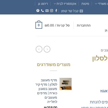
 משרדי
מיטות
אקססוריז לבית
ריהוט גן
קבל קוד קופון
0
התחברות
סל קניות /
0.00
₪
גן
צבים
לסלון
מוצרים משודרגים
מדף מעוצב
חיר
לסלון | מדף קיר
וכחי
מעוצב בסגנון
אגוז
א:
כוורת | מדפים
מעוצבים
₪325.0
 מעוצב לסלון עם 4 מדפים להנחת
לתלייה
₪
359.00
ת דחוסה עם חיפוי