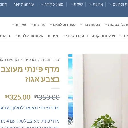
 וסלונים
ארונות
שידות
מזנוני טלויזיה
שולחנות קפה
ריהוט
וכל וכסאות
כסאות בר
ספות וסלונים
ארונות
שידות
זיה
שולחנות קפה
ריהוט משרדי
מיטות
אקססוריז לבית
ריהוט 
עמוד הבית
/
מדפים
/
מדפים מעו
מדף פינתי מעוצב 
בצבע אגוז
המחיר
המ
325.00
350.00
₪
₪
המקורי
הנ
מדף פינתי מעוצב לסלון בצבע 
היה:
הו
0.
₪350.00.
מדף פינתי
ספרים או פרטי נוי . עשוי משבבי