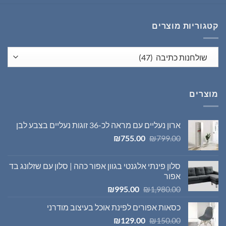
היה:
הוא:
₪1,395.00.
₪1,980.00.
קטגוריות מוצרים
מוצרים
ארון נעליים עם מראה לכ-36 זוגות נעליים בצבע לבן
המחיר
המחיר
₪
755.00
₪
799.00
המקורי
הנוכחי
היה:
הוא:
סלון פינתי אלגנטי בגוון אפור כהה | סלון עם שזלונג בד
₪755.00.
₪799.00.
אפור
המחיר
המחיר
₪
995.00
₪
1,980.00
המקורי
הנוכחי
כסאות אפורים לפינת אוכל בעיצוב מודרני
היה:
הוא:
המחיר
המחיר
₪995.00.
₪1,980.00.
₪
129.00
₪
150.00