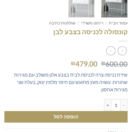
עמוד הבית
/
ריהוט משרדי
/
שולחנות כתיבה
קונסולה לכניסה בצבע לבן
המחיר
המחיר
479.00
600.00
₪
₪
המקורי
הנוכחי
שידת כניסה צרה לכניסה לבית בצבע אלון משולב עם מגירות
היה:
הוא:
שחורות. עשויה מעץ מתועש עם חיפוי מלמין יצוק, בעלת שני
₪479.00.
₪600.00.
מגירות אחסון.
כמות של קונסולה לכניסה בצבע לבן
הוספה לסל