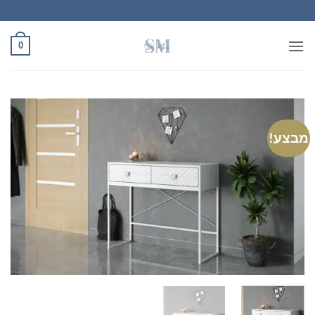
Ski
t
conten
0
מבצע!