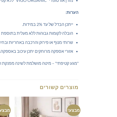
מזרן אורטופדי "VIGO ORGANIC" ללא קפיצים, דו-צדדי, עם בד ג'אקרד אורגני וספוג איכותי בצפיפות גבוהה. (בתוספת תשלום)
הערות:
ייתכן הבדל של עד 2% במידות.
הובלה לקומות גבוהות ללא מעלית בתוספת 
שרותי מנוף או פירוק והרכבה באחריות ובחיו
אזורי אספקה מרוחקים יתכן עיכוב באספקה.
"מגע קטיפתי" – מיטה מושלמת לשינה מפנקת וע
מוצרים קשורים
מבצע!
מבצע!