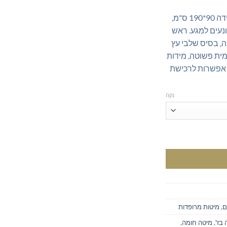
מיטת נוער מעוצבת ואיכותית במידה 90*190 ס"מ,
נעים למגע. ראש
, בסיס שלבי עץ
ית פשוטה, מידות
. אפשרות לרכישת
נקה
 נוער מעוצבת "מגע קטיפתי" - נוחות וסגנון בחדר השינה
ם
,
מיטות מרופדות
 בז'
,
מיטה חומה
,