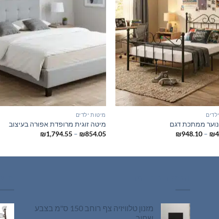
לדים
מיטות ילדים
נוער ממתכת דגם
מיטה זוגית מרופדת אפורה בעיצוב
טווח
טווח
₪
1,794.55
–
₪
854.05
₪
948.10
–
₪
4
מחירים:
מחירים:
עד
עד
הנמכרים ביותר
מוצר
מזנון טלוויזיה צף רוחב 150 ס"מ בצבע
שחור