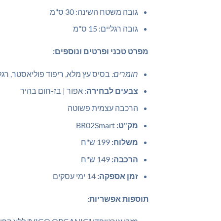
גובה משטח השינה: 30 ס"מ
גובה רגליים: 15 ס"מ
מפרט טכני ופרטים ונוספים:
חומרים:
בסיס עץ מלא, ריפוד פוליאסטר, רג
צבעים לבחירה
: אפור | בז-חום בהיר
הרכבה עצמית פשוטה
מק"ט:
BR02Smart
משלוח:
199 ש"ח
הרכבה:
149 ש"ח
זמן אספקה:
14 ימי עסקים
תוספות אפשריות: