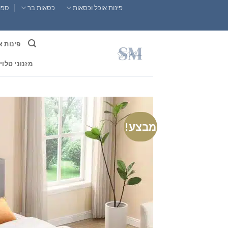
Ski
פינות אוכל וכסאות
כסאות בר
ספות
t
conten
פינות א
מזנוני טלוי
מבצע!