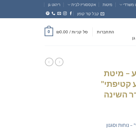
 משרדי
מיטות
אקססוריז לבית
ריהוט גן
קבל קוד קופון
0
התחברות
סל קניות /
0.00
₪
גן
 – מיטת
 קטיפתי"
דר השינה
חיר
וכחי
– נוחות וסגנון
א:
₪649.0