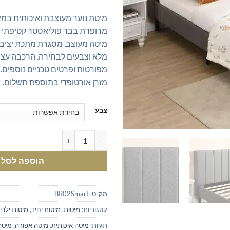
מרופדת בבד פוליאסטר קטיפתי ו
מיטה מעוצב, מסגרת מתכת יציבה
מלא וצבעים לבחירה. הרכבה עצמ
מפורטות ופרטים טכניים נוספים
מזרן אורטופדי בתוספת תשלום.
צבע
כמות של מיטות נוער במבצע - מיטת
הוספה לסל
מק"ט:
BR02Smart
קטגוריות:
מיטות
,
מיטות יחיד
,
מיטות ילדי
תגיות:
מיטה איכותית
,
מיטה אפורה
,
מיטה