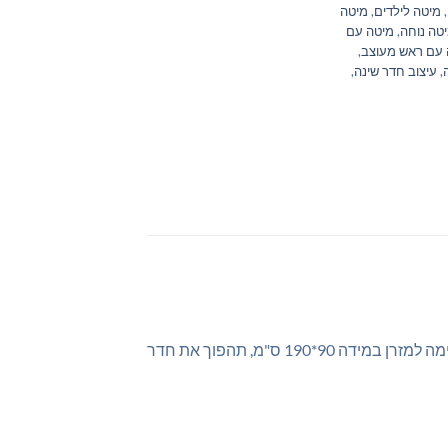
,
מיטה לילדים
,
מיטה
טה נוחה
,
מיטה עם
 עם ראש מעוצב
,
,
עיצוב חדר שינה
,
הכירו את מיטת הנוער "מגע קטיפתי", המשלבת עיצוב מודרני, נוחות מקסימלית ואיכות בלתי מתפשרת. מיטה זו, המתאימה למזרן במידה 90*190 ס"מ, תהפוך את חדר