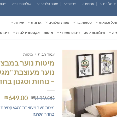
 וסלונים
ארונות
שידות
מזנוני טלויזיה
שולחנות קפה
ריהוט
וכל וכסאות
כסאות בר
ספות וסלונים
ארונות
שידות
זיה
שולחנות קפה
ריהוט משרדי
מיטות
אקססוריז לבית
ריהוט 
עמוד הבית
/
מיטות
מיטות נוער במבצע
נוער מעוצבת "מגע
– נוחות וסגנון בח
המחיר
המ
649.00
849.00
₪
₪
המקורי
הנ
מיטת נוער מעוצבת "מגע קטיפתי" 
היה:
הו
בחדר השינה
0.
₪849.00.