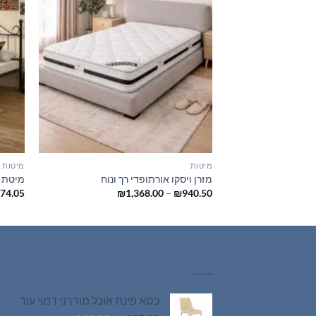
מיטות
מיטות י
מזרן ויסקו אורתופדי רך ונוח
מיטת 
טווח
74.05
₪
1,368.00
–
₪
940.50
מחירים:
עד
רהיטים חדשים
כסא פינת אוכל מודרני דמוי עור