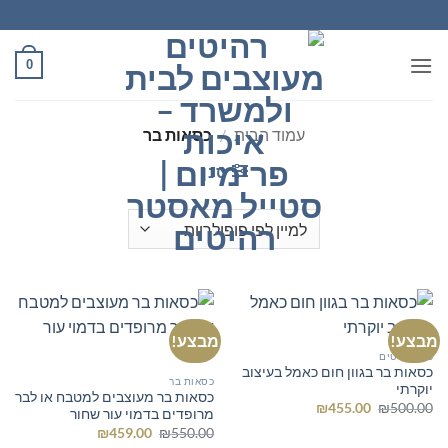
Ski
t
conten
0
עמוד הבית
/
כסאות בר
סנן
מבצע!
מבצע!
כל הרהיטים
כסאות בר בגוון חום כאמל בעיצוב
כסאות בר
יוקרתי
כסאות בר מעוצבים למטבח או לבר
המחיר
המחיר
₪
455.00
₪
500.00
מרופדים בדמוי עור שחור
המקורי
הנוכחי
המחיר
המחיר
היה:
הוא:
550.00
₪
459.00
₪
המקורי
הנוכחי
₪455.00.
₪500.00.