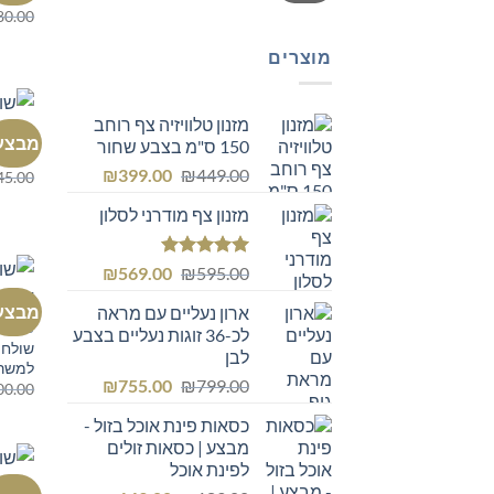
80.00
מוצרים
מזנון טלוויזיה צף רוחב
כל הרה
מבצע
150 ס"מ בצבע שחור
שולחן
המחיר
המחיר
₪
399.00
₪
449.00
45.00
המקורי
הנוכחי
מזנון צף מודרני לסלון
היה:
הוא:
₪399.00.
₪449.00.
דורג
5.00
המחיר
המחיר
₪
569.00
₪
595.00
מתוך 5
המקורי
הנוכחי
מבצע
ארון נעליים עם מראה
היה:
הוא:
כל הרה
לכ-36 זוגות נעליים בצבע
₪569.00.
₪595.00.
שולחן
לבן
למשר
המחיר
המחיר
₪
755.00
₪
799.00
00.00
המקורי
הנוכחי
כסאות פינת אוכל בזול -
היה:
הוא:
מבצע | כסאות זולים
₪755.00.
₪799.00.
לפינת אוכל
כל הרה