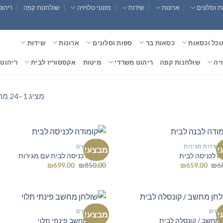
 וסלונים
ארונות
שידות
מזנוני טלויזיה
שולחנות קפה
ריהוט
וכל וכסאות
כסאות בר
ספות וסלונים
ארונות
שידות
זיה
שולחנות קפה
ריהוט משרדי
מיטות
אקססוריז לבית
ריהוט 
מציג 1–24 מתוך 52 תוצאות
 ושידות מגירות
כל הרהיטים
!
מבצע!
ה לכניסה לבית
קונסלה כניסה לבית עם מגירות
המחיר
המחיר
המחיר
המחיר
₪
699.00
₪
850.00
₪
659.00
₪
6
המקורי
הנוכחי
המקורי
הנוכחי
היה:
הוא:
היה:
הוא:
₪699.00.
₪850.00.
₪659.00.
₪689.00.
יטים
כל הרהיטים
!
מבצע!
 מחשב / קונסלה לבית
שולחן מחשב פינתי תלוי