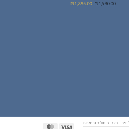
המחיר
המחיר
₪
1,395.00
₪
1,980.00
המקורי
הנוכחי
היה:
הוא:
₪1,395.00.
₪1,980.00.
יזיה
תקנון ביטולים והחזרות
MasterCard
Visa