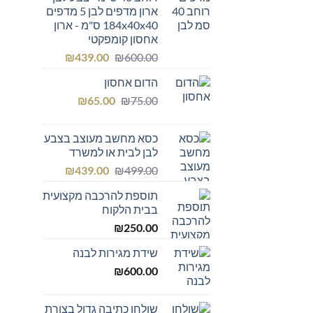
ארון מדפים לבן 5 מדפים
184x40x40 ס"מ - ארון
אחסון קומפקטי
המחיר
המחיר
₪
439.00
₪
600.00
המקורי
הנוכחי
הדום אחסון
היה:
הוא:
המחיר
המחיר
₪439.00.
₪600.00.
₪
65.00
₪
75.00
המקורי
הנוכחי
היה:
הוא:
כסא מחשב מעוצב בצבע
₪65.00.
₪75.00.
לבן לבית או למשרד
המחיר
המחיר
₪
439.00
₪
499.00
המקורי
הנוכחי
תוספת להרכבה מקצועית
היה:
הוא:
בבית הלקוח
₪439.00.
₪499.00.
₪
250.00
שידת מגירות לבנה
₪
600.00
שולחן כתיבה גדול בצורת