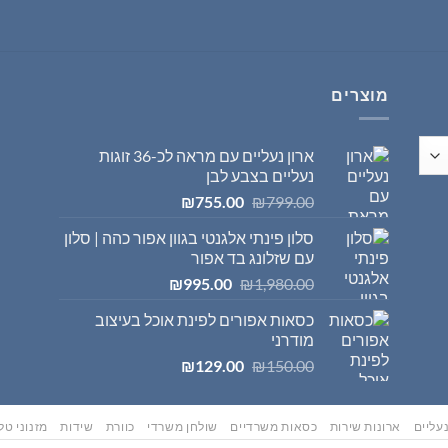
היה:
הוא:
₪569.00.
₪595.00.
מוצרים
ארון נעליים עם מראה לכ-36 זוגות
נעליים בצבע לבן
המחיר
המחיר
₪
755.00
₪
799.00
המקורי
הנוכחי
סלון פינתי אלגנטי בגוון אפור כהה | סלון
היה:
הוא:
עם שזלונג בד אפור
₪755.00.
₪799.00.
המחיר
המחיר
₪
995.00
₪
1,980.00
המקורי
הנוכחי
כסאות אפורים לפינת אוכל בעיצוב
היה:
הוא:
מודרני
₪995.00.
₪1,980.00.
המחיר
המחיר
₪
129.00
₪
150.00
המקורי
הנוכחי
היה:
הוא:
₪129.00.
₪150.00.
עליים
ארונות שירות
כסאות משרדיים
שולחן משרדי
כוורת
שידות
מזנוני טלו